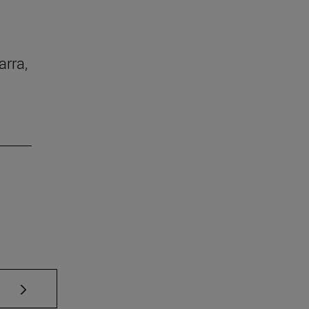
arra,
Use TAB para desplazarse.