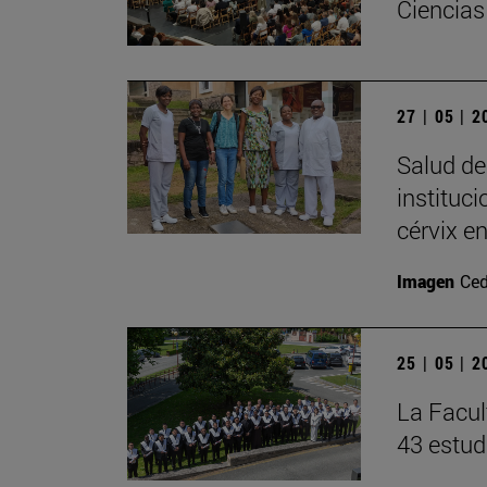
Ciencias
27 | 05 | 
Salud de
instituc
cérvix e
Imagen
Ced
25 | 05 | 
La Facul
43 estud