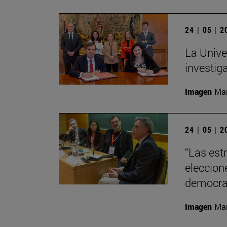
24 | 05 | 
La Unive
investiga
Imagen
Man
24 | 05 | 
“Las est
eleccion
democra
Imagen
Man