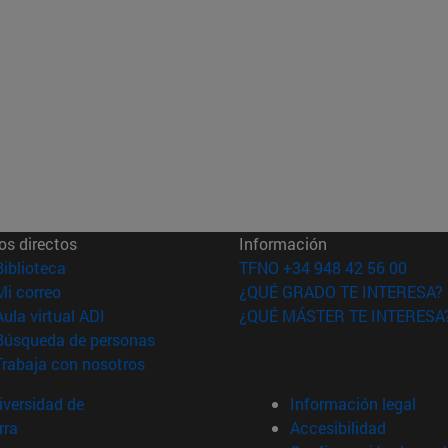
os directos
Información
(abre en nueva ventana)
Biblioteca
TFNO +34 948 42 56 00
(abre en nueva ventana)
Mi correo
¿QUÉ GRADO TE INTERESA?
(abre en nueva ventana)
Aula virtual ADI
¿QUÉ MÁSTER TE INTERESA
(abre en nueva ventana)
Búsqueda de personas
(abre en nueva ventana)
Trabaja con nosotros
versidad de
Información legal
rra
Accesibilidad