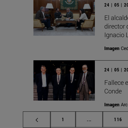
24 | 05 | 
El alcal
director
Ignacio 
Imagen
Ced
24 | 05 | 
Fallece 
Conde
Imagen
Arc
Página
Páginas intermed
Págin
1
...
116