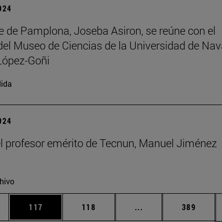
2024
de de Pamplona, Joseba Asiron, se reúne con el
 del Museo de Ciencias de la Universidad de Nav
López-Goñi
ida
2024
el profesor emérito de Tecnun, Manuel Jiménez
hivo
ias Use TAB para desplazarse.
a
Página
Página
Páginas intermedias 
Página
117
118
...
389