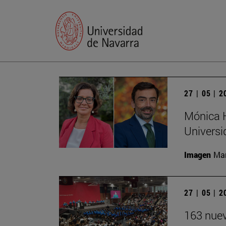
27 | 05 | 
Mónica H
Universi
Imagen
Man
27 | 05 | 
163 nuev