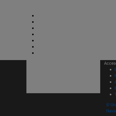
Acces
© Uni
Nava