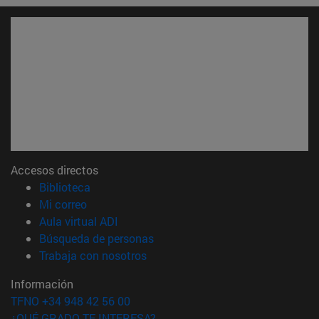
Accesos directos
(abre en nueva ventana)
Biblioteca
(abre en nueva ventana)
Mi correo
(abre en nueva ventana)
Aula virtual ADI
(abre en nueva ventana)
Búsqueda de personas
(abre en nueva ventana)
Trabaja con nosotros
Información
TFNO +34 948 42 56 00
¿QUÉ GRADO TE INTERESA?