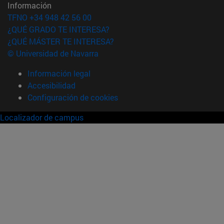
Información
TFNO +34 948 42 56 00
¿QUÉ GRADO TE INTERESA?
¿QUÉ MÁSTER TE INTERESA?
© Universidad de Navarra
Información legal
Accesibilidad
Configuración de cookies
Localizador de campus