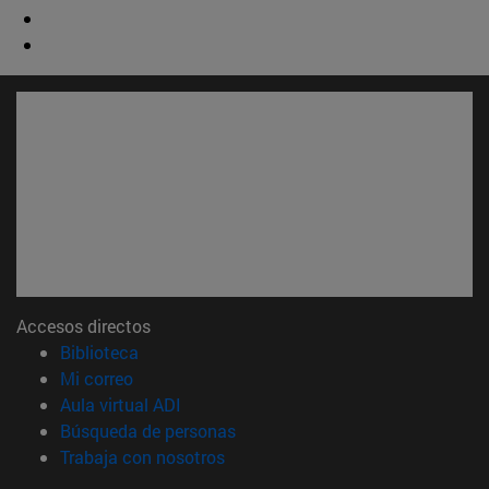
Accesos directos
(abre en nueva ventana)
Biblioteca
(abre en nueva ventana)
Mi correo
(abre en nueva ventana)
Aula virtual ADI
(abre en nueva ventana)
Búsqueda de personas
(abre en nueva ventana)
Trabaja con nosotros