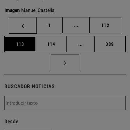
Imagen
Manuel Castells
Página
Páginas intermedias Us
Página
1
...
112
Página
Página
Páginas intermedias 
Página
113
114
...
389
BUSCADOR NOTICIAS
Desde