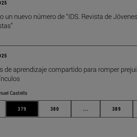
2025
o un nuevo número de “IDS. Revista de Jóvene
tas”
2025
s de aprendizaje compartido para romper prejui
vínculos
uel Castells
ias Use TAB para desplazarse.
a
Página
Página
Páginas intermedias 
Página
379
380
...
389