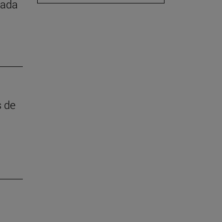
iada
s de