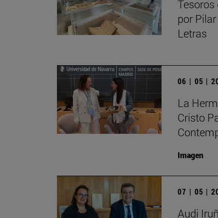
Tesoros 
por Pilar
Letras
06 | 05 | 
La Herma
Cristo P
Contempo
Imagen
07 | 05 | 
Audi Iru