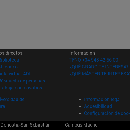
os directos
Información
(abre en nueva ventana)
Biblioteca
TFNO +34 948 42 56 00
(abre en nueva ventana)
Mi correo
¿QUÉ GRADO TE INTERESA?
(abre en nueva ventana)
Aula virtual ADI
¿QUÉ MÁSTER TE INTERESA
(abre en nueva ventana)
Búsqueda de personas
(abre en nueva ventana)
Trabaja con nosotros
versidad de
Información legal
rra
Accesibilidad
Configuración de coo
Donostia-San Sebastián
Campus Madrid