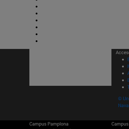
Acces
© Uni
Nava
Campus Pamplona
Campus 