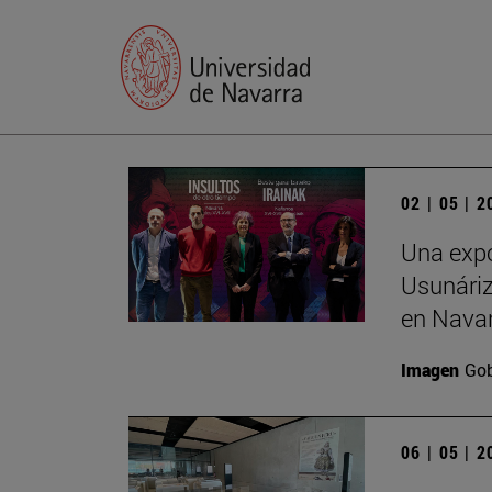
02 | 05 | 
Una expo
Usunáriz 
en Nava
Imagen
Gob
06 | 05 | 