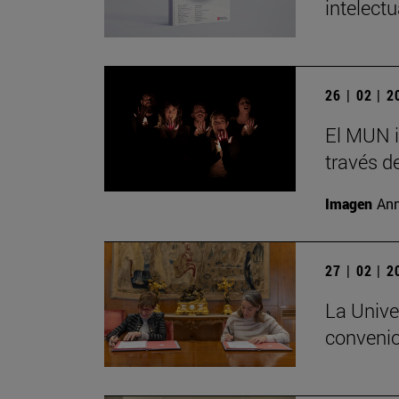
intelect
26 | 02 | 
El MUN i
través de
Imagen
Ann
27 | 02 | 
La Unive
convenio