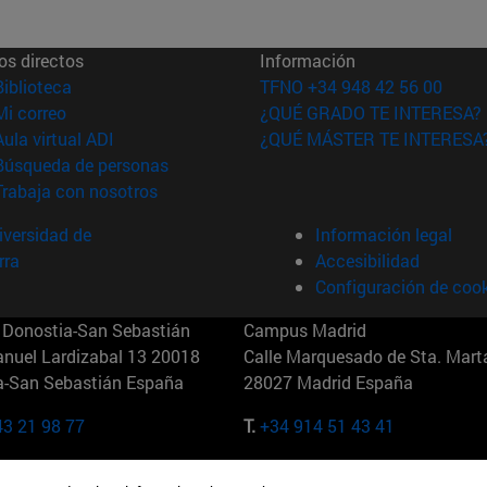
os directos
Información
(abre en nueva ventana)
Biblioteca
TFNO +34 948 42 56 00
(abre en nueva ventana)
Mi correo
¿QUÉ GRADO TE INTERESA?
(abre en nueva ventana)
Aula virtual ADI
¿QUÉ MÁSTER TE INTERESA
(abre en nueva ventana)
Búsqueda de personas
(abre en nueva ventana)
Trabaja con nosotros
versidad de
Información legal
rra
Accesibilidad
Configuración de coo
Donostia-San Sebastián
Campus Madrid
anuel Lardizabal 13 20018
Calle Marquesado de Sta. Marta
a-San Sebastián España
28027 Madrid España
43 21 98 77
T.
+34 914 51 43 41
Nueva York (IESE)
Campus Munich (IESE)