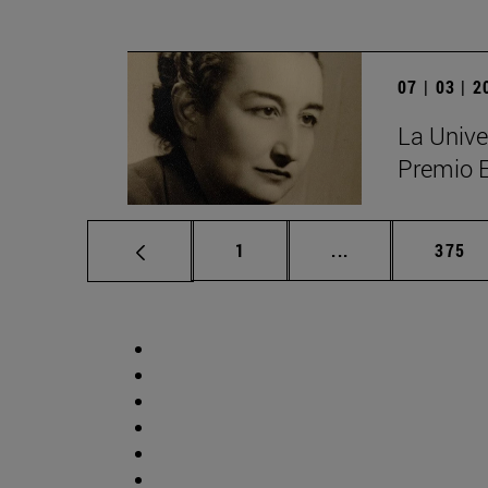
07 | 03 | 
La Unive
Premio 
Página
Páginas intermed
Págin
1
...
375