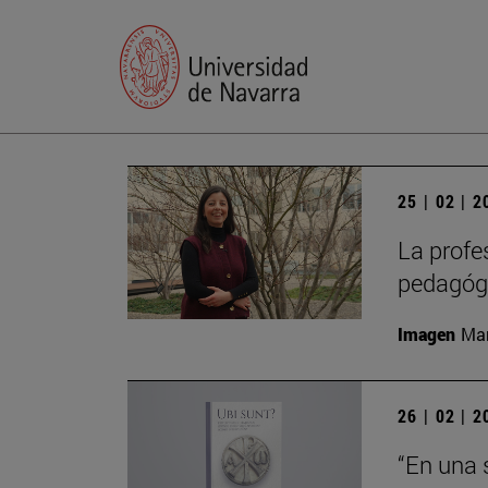
25 | 02 | 
La profe
pedagógi
Imagen
Man
26 | 02 | 
“En una 