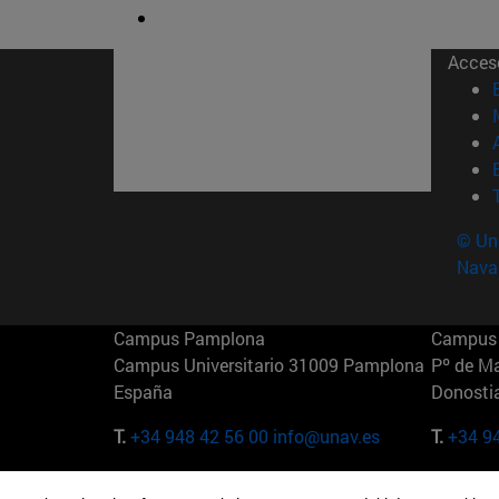
Acces
© Uni
Nava
Campus Pamplona
Campus 
Campus Universitario 31009 Pamplona
Pº de M
España
Donosti
T.
+34 948 42 56 00
info@unav.es
T.
+34 9
Campus Madrid (IESE)
Campus 