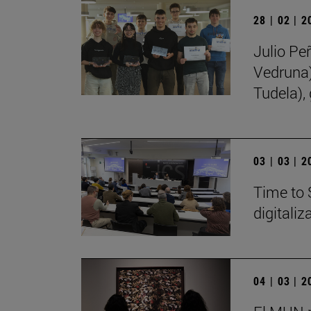
28 | 02 | 
Julio Pe
Vedruna)
Tudela),
03 | 03 | 
Time to 
digitali
04 | 03 | 