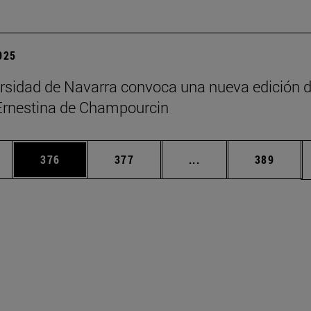
2025
rsidad de Navarra convoca una nueva edición d
Ernestina de Champourcin
ias Use TAB para desplazarse.
a
Página
Página
Páginas intermedias 
Página
376
377
...
389