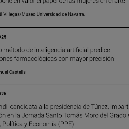
one en valor el papel de las mujeres en el arte
l Villegas/Museo Universidad de Navarra.
2025
 método de inteligencia artificial predice
iones farmacológicas con mayor precisión
uel Castells
2025
di, candidata a la presidencia de Túnez, impart
ón en la Jornada Santo Tomás Moro del Grado 
a, Política y Economía (PPE)