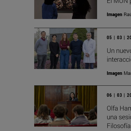
El MUN p
Imagen
Raú
05 | 03 | 
Un nuevo
interacc
Imagen
Man
06 | 03 | 
Olfa Ham
una sesi
Filosofí