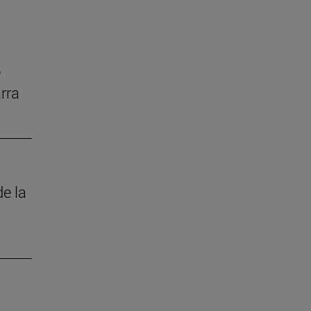
e
rra
de la