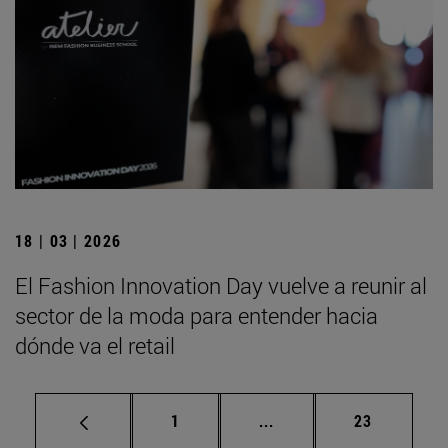
18 | 03 | 2026
El Fashion Innovation Day vuelve a reunir al
sector de la moda para entender hacia
dónde va el retail
Página
Páginas intermedias Us
Página
1
...
23