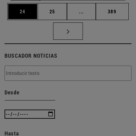
Página
Página
Páginas intermedias U
Página
24
25
...
389
BUSCADOR NOTICIAS
Desde
Hasta