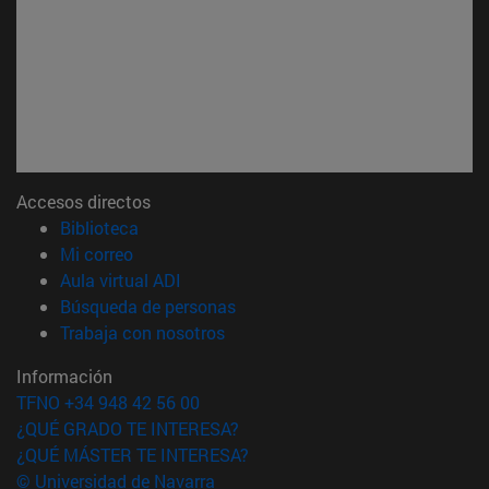
Accesos directos
(abre en nueva ventana)
Biblioteca
(abre en nueva ventana)
Mi correo
(abre en nueva ventana)
Aula virtual ADI
(abre en nueva ventana)
Búsqueda de personas
(abre en nueva ventana)
Trabaja con nosotros
Información
TFNO +34 948 42 56 00
¿QUÉ GRADO TE INTERESA?
¿QUÉ MÁSTER TE INTERESA?
© Universidad de Navarra