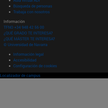
Aula virtual ADI
(abre en nueva ventana)
Búsqueda de personas
(abre en nueva ventana)
Trabaja con nosotros
Información
TFNO +34 948 42 56 00
¿QUÉ GRADO TE INTERESA?
¿QUÉ MÁSTER TE INTERESA?
© Universidad de Navarra
Información legal
Accesibilidad
Configuración de cookies
Localizador de campus