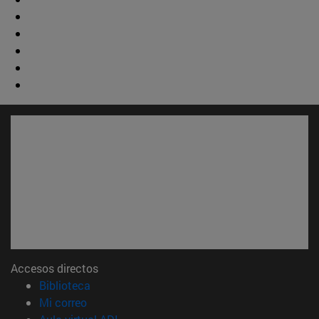
Accesos directos
(abre en nueva ventana)
Biblioteca
(abre en nueva ventana)
Mi correo
(abre en nueva ventana)