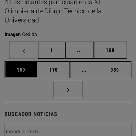
41 estudiantes participan en la XII
Olimpiada de Dibujo Técnico de la
Universidad
Imagen
Cedida
Página
Páginas intermedias Us
Página
1
...
168
Página
Página
Páginas intermedias 
Página
169
170
...
389
BUSCADOR NOTICIAS