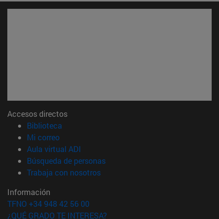
Accesos directos
(abre en nueva ventana)
Biblioteca
(abre en nueva ventana)
Mi correo
(abre en nueva ventana)
Aula virtual ADI
(abre en nueva ventana)
Búsqueda de personas
(abre en nueva ventana)
Trabaja con nosotros
Información
TFNO +34 948 42 56 00
¿QUÉ GRADO TE INTERESA?