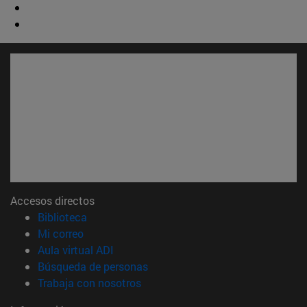
Accesos directos
(abre en nueva ventana)
Biblioteca
(abre en nueva ventana)
Mi correo
(abre en nueva ventana)
Aula virtual ADI
(abre en nueva ventana)
Búsqueda de personas
(abre en nueva ventana)
Trabaja con nosotros