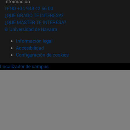
Información
TFNO +34 948 42 56 00
¿QUÉ GRADO TE INTERESA?
¿QUÉ MÁSTER TE INTERESA?
© Universidad de Navarra
Información legal
Accesibilidad
Configuración de cookies
Localizador de campus