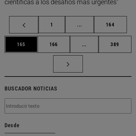
científicas a los desafíos más urgentes"
Página
Páginas intermedias Us
Página
1
...
164
Página
Página
Páginas intermedias 
Página
165
166
...
389
BUSCADOR NOTICIAS
Desde