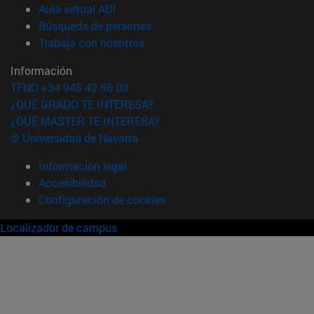
(abre en nueva ventana)
Aula virtual ADI
(abre en nueva ventana)
Búsqueda de personas
(abre en nueva ventana)
Trabaja con nosotros
Información
TFNO +34 948 42 56 00
¿QUÉ GRADO TE INTERESA?
¿QUÉ MÁSTER TE INTERESA?
© Universidad de Navarra
Información legal
Accesibilidad
Configuración de cookies
Localizador de campus