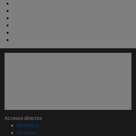
Accesos directos
(abre en nueva ventana)
Biblioteca
(abre en nueva ventana)
Mi correo