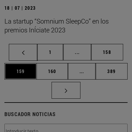
18 | 07 | 2023
La startup “Somnium SleepCo” en los
premios InÍciate 2023
Página
Páginas intermedias Us
Página
1
...
158
Página
Página
Páginas intermedias 
Página
159
160
...
389
BUSCADOR NOTICIAS