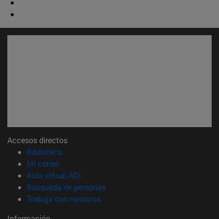
Accesos directos
(abre en nueva ventana)
Biblioteca
(abre en nueva ventana)
Mi correo
(abre en nueva ventana)
Aula virtual ADI
(abre en nueva ventana)
Búsqueda de personas
(abre en nueva ventana)
Trabaja con nosotros
Información