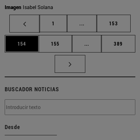
Imagen
Isabel Solana
Página
Páginas intermedias Us
Página
1
...
153
Página
Página
Páginas intermedias 
Página
154
155
...
389
BUSCADOR NOTICIAS
Desde