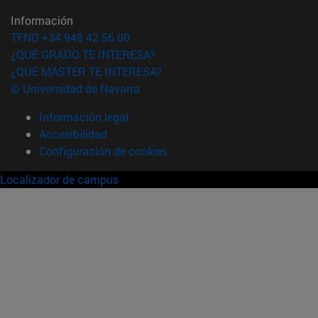
Información
TFNO +34 948 42 56 00
¿QUÉ GRADO TE INTERESA?
¿QUÉ MÁSTER TE INTERESA?
© Universidad de Navarra
Información legal
Accesibilidad
Configuración de cookies
Localizador de campus