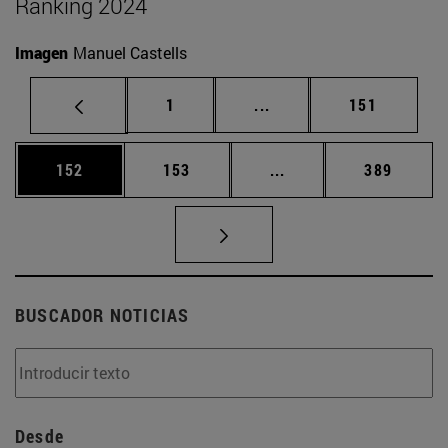
Ranking 2024
Imagen
Manuel Castells
Página
Páginas intermedias Us
Página
1
...
151
Página
Página
Páginas intermedias 
Página
152
153
...
389
BUSCADOR NOTICIAS
Desde