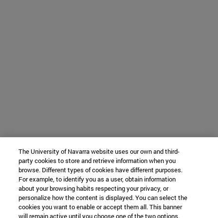
The University of Navarra website uses our own and third-
party cookies to store and retrieve information when you
browse. Different types of cookies have different purposes.
For example, to identify you as a user, obtain information
about your browsing habits respecting your privacy, or
personalize how the content is displayed. You can select the
cookies you want to enable or accept them all. This banner
will remain active until you choose one of the two options.