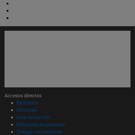
Accesos directos
(abre en nueva ventana)
Biblioteca
(abre en nueva ventana)
Mi correo
(abre en nueva ventana)
Aula virtual ADI
(abre en nueva ventana)
Búsqueda de personas
(abre en nueva ventana)
Trabaja con nosotros