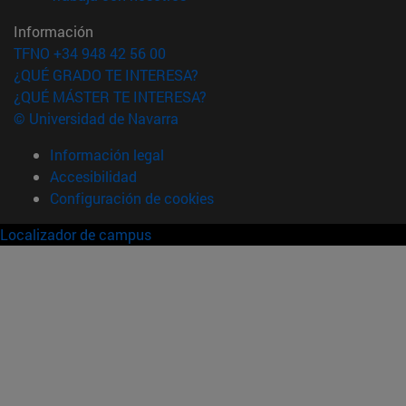
Información
TFNO +34 948 42 56 00
¿QUÉ GRADO TE INTERESA?
¿QUÉ MÁSTER TE INTERESA?
© Universidad de Navarra
Información legal
Accesibilidad
Configuración de cookies
Localizador de campus