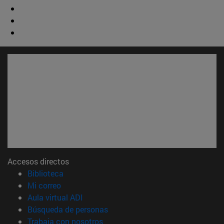
Accesos directos
(abre en nueva ventana)
Biblioteca
(abre en nueva ventana)
Mi correo
(abre en nueva ventana)
Aula virtual ADI
(abre en nueva ventana)
Búsqueda de personas
(abre en nueva ventana)
Trabaja con nosotros