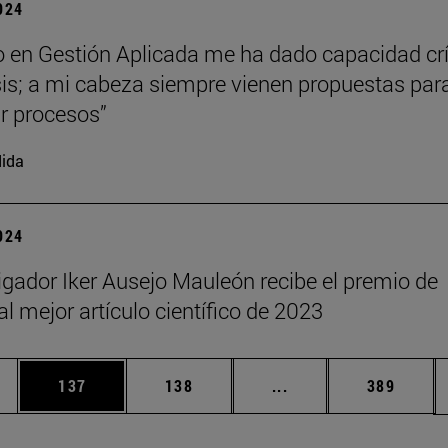
2024
o en Gestión Aplicada me ha dado capacidad crí
sis; a mi cabeza siempre vienen propuestas par
r procesos”
ida
2024
tigador Iker Ausejo Mauleón recibe el premio de
l mejor artículo científico de 2023
ias Use TAB para desplazarse.
a
Página
Página
Páginas intermedias 
Página
137
138
...
389