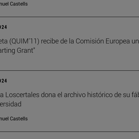
uel Castells
2024
eta (QUIM’11) recibe de la Comisión Europea u
arting Grant"
2024
ia Loscertales dona el archivo histórico de su fá
versidad
uel Castells