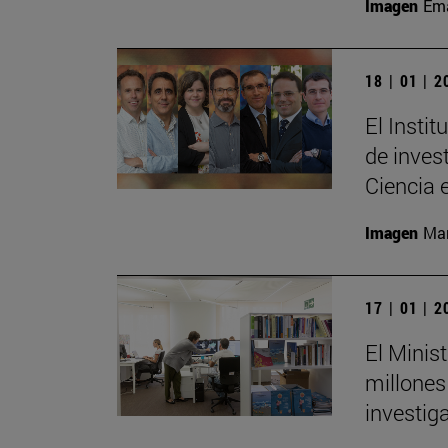
Imagen
Ema
18 | 01 | 
El Insti
de invest
Ciencia 
Imagen
Man
17 | 01 | 
El Minis
millones
investig