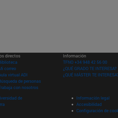
os directos
Información
(abre en nueva ventana)
Biblioteca
TFNO +34 948 42 56 00
(abre en nueva ventana)
Mi correo
¿QUÉ GRADO TE INTERESA?
(abre en nueva ventana)
Aula virtual ADI
¿QUÉ MÁSTER TE INTERESA
(abre en nueva ventana)
Búsqueda de personas
(abre en nueva ventana)
Trabaja con nosotros
versidad de
Información legal
rra
Accesibilidad
Configuración de coo