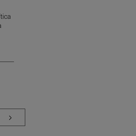
tica
a
Use TAB para desplazarse.