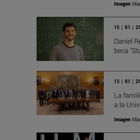
Imagen
Man
15 | 01 | 
Daniel R
beca "St
12 | 01 | 
La famil
a la Uni
Imagen
Man