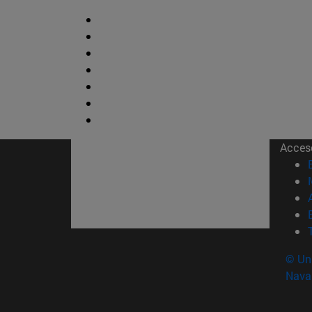
Acces
© Uni
Nava