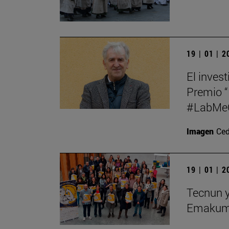
19 | 01 | 
El inves
Premio “
#LabMeCr
Imagen
Ced
19 | 01 | 
Tecnun y
Emakume