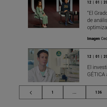
12 | 01 | 
“El Grad
de análi
optimiza
Imagen
Ced
12 | 01 | 
El inves
GÉTICA a
Página
Páginas intermed
Págin
1
...
136