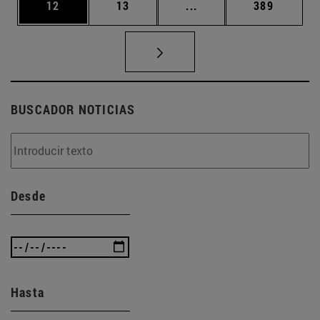
Página
Página
Páginas intermedias U
Página
12
13
...
389
BUSCADOR NOTICIAS
Desde
Hasta