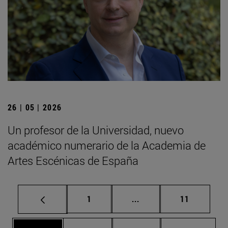
26 | 05 | 2026
Un profesor de la Universidad, nuevo
académico numerario de la Academia de
Artes Escénicas de España
Página
Páginas intermedias Us
Página
1
...
11