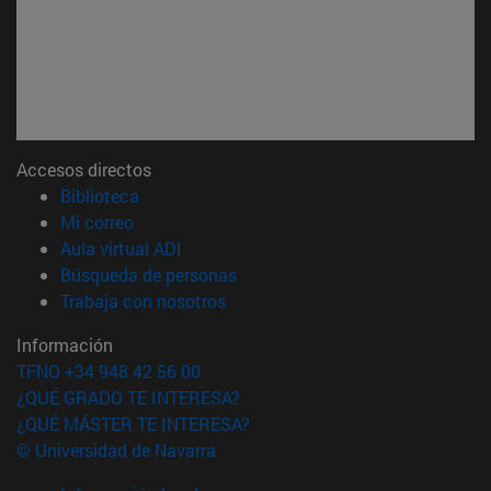
Accesos directos
(abre en nueva ventana)
Biblioteca
(abre en nueva ventana)
Mi correo
(abre en nueva ventana)
Aula virtual ADI
(abre en nueva ventana)
Búsqueda de personas
(abre en nueva ventana)
Trabaja con nosotros
Información
TFNO +34 948 42 56 00
¿QUÉ GRADO TE INTERESA?
¿QUÉ MÁSTER TE INTERESA?
© Universidad de Navarra