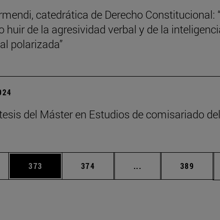
mendi, catedrática de Derecho Constitucional: 
 huir de la agresividad verbal y de la inteligenci
l polarizada”
2024
tesis del Máster en Estudios de comisariado de
ias Use TAB para desplazarse.
a
Página
Página
Páginas intermedias 
Página
373
374
...
389