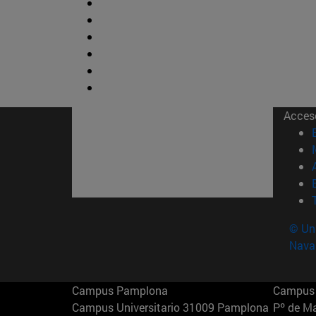
Acces
© Uni
Nava
Campus Pamplona
Campus 
Campus Universitario 31009 Pamplona
Pº de M