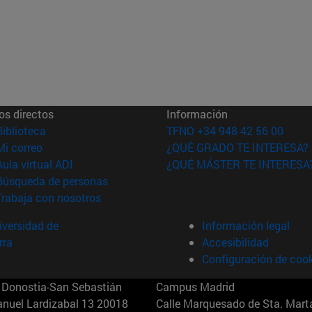
os directos
Información
(abre en nueva ventana)
Biblioteca
TFNO +34 948 42 56 00
(abre en nueva ventana)
Mi correo
¿QUÉ GRADO TE INTERESA?
(abre en nueva ventana)
Aula virtual ADI
¿QUÉ MÁSTER TE INTERESA
(abre en nueva ventana)
Búsqueda de personas
(abre en nueva ventana)
Trabaja con nosotros
versidad de
Información legal
rra
Accesibilidad
Configuración de coo
Donostia-San Sebastián
Campus Madrid
anuel Lardizabal 13 20018
Calle Marquesado de Sta. Marta