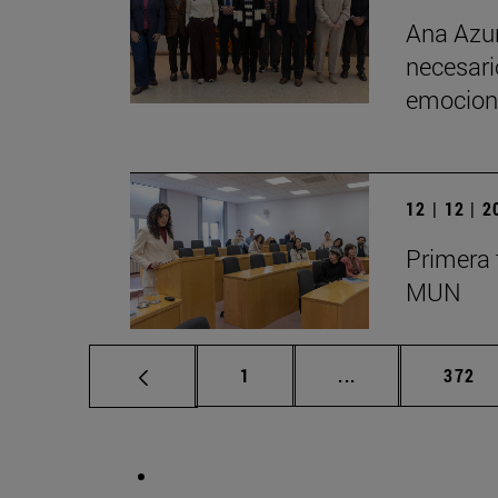
Ana Azur
necesario
emociona
12 | 12 | 
Primera 
MUN
Página
Páginas intermed
Págin
1
...
372