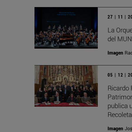
27 | 11 | 
La Orque
del MUN 
Imagen
Raq
05 | 12 | 
Ricardo 
Patrimon
publica u
Recolet
Imagen
Jos