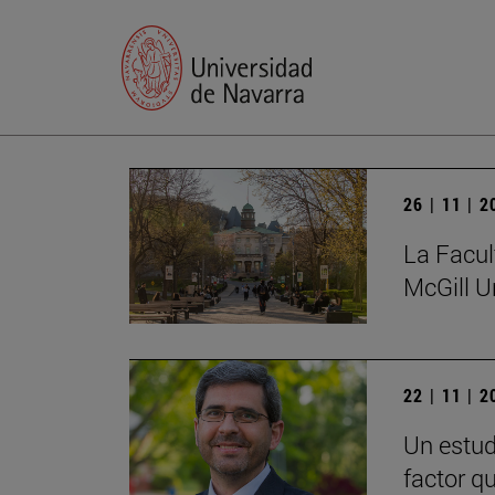
26 | 11 | 
La Facul
McGill U
22 | 11 | 
Un estud
factor q