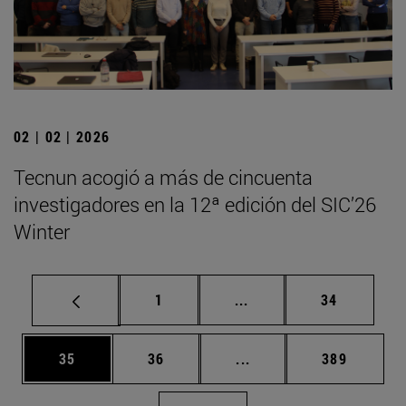
02 | 02 | 2026
Tecnun acogió a más de cincuenta
investigadores en la 12ª edición del SIC’26
Winter
Página
Páginas intermedias Us
Página
1
...
34
Página
Página
Páginas intermedias U
Página
35
36
...
389