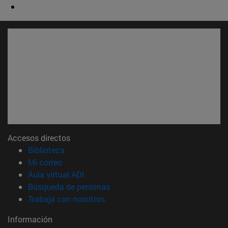
Accesos directos
(abre en nueva ventana)
Biblioteca
(abre en nueva ventana)
Mi correo
(abre en nueva ventana)
Aula virtual ADI
(abre en nueva ventana)
Búsqueda de personas
(abre en nueva ventana)
Trabaja con nosotros
Información