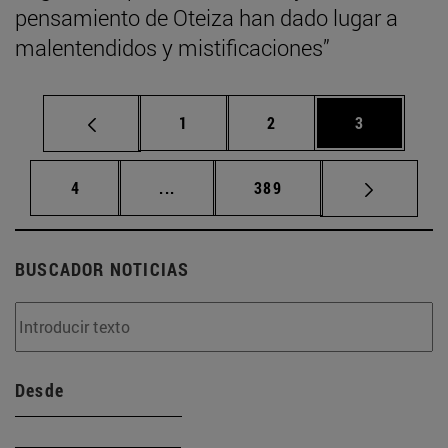
pensamiento de Oteiza han dado lugar a
malentendidos y mistificaciones”
Página
Página
Página
1
2
3
Página
Páginas intermedias Use TAB para d
Página
4
...
389
BUSCADOR NOTICIAS
Desde