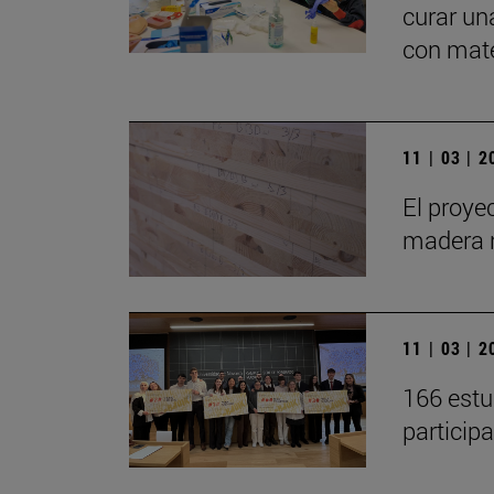
curar un
con mate
11 | 03 | 
El proye
madera 
11 | 03 | 
166 estu
participa