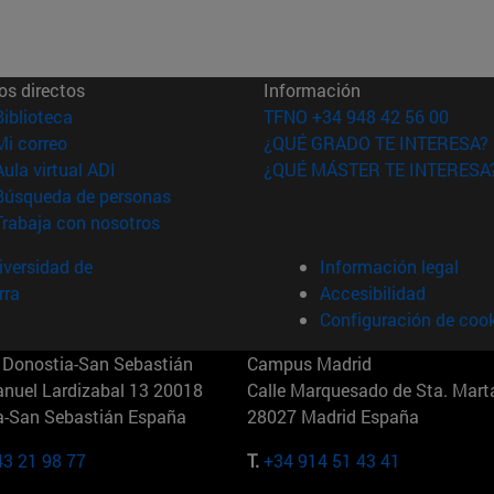
os directos
Información
(abre en nueva ventana)
Biblioteca
TFNO +34 948 42 56 00
(abre en nueva ventana)
Mi correo
¿QUÉ GRADO TE INTERESA?
(abre en nueva ventana)
Aula virtual ADI
¿QUÉ MÁSTER TE INTERESA
(abre en nueva ventana)
Búsqueda de personas
(abre en nueva ventana)
Trabaja con nosotros
versidad de
Información legal
rra
Accesibilidad
Configuración de coo
Donostia-San Sebastián
Campus Madrid
anuel Lardizabal 13 20018
Calle Marquesado de Sta. Marta
a-San Sebastián España
28027 Madrid España
43 21 98 77
T.
+34 914 51 43 41