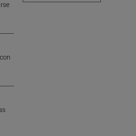
arse
 con
as