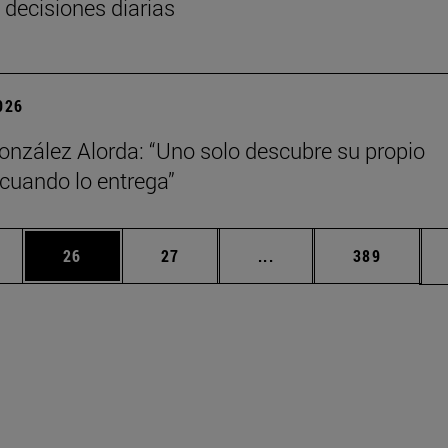
 decisiones diarias
2026
onzález Alorda: “Uno solo descubre su propio
cuando lo entrega”
edias Use TAB para desplazarse.
ina
Página
Página
Páginas intermedias Us
Página
26
27
...
389