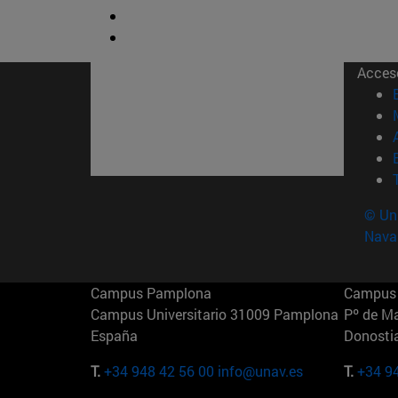
Acces
© Uni
Nava
Campus Pamplona
Campus 
Campus Universitario 31009 Pamplona
Pº de M
España
Donosti
T.
+34 948 42 56 00
info@unav.es
T.
+34 9