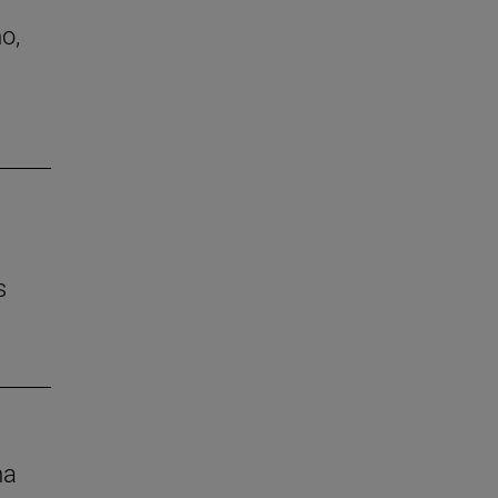
o,
s
na