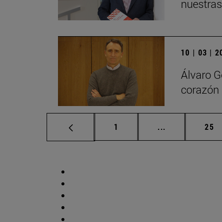
nuestras
10 | 03 | 
Álvaro G
corazón 
Página
Páginas interm
Pág
1
...
25