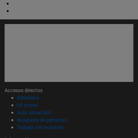
Accesos directos
(abre en nueva ventana)
Biblioteca
(abre en nueva ventana)
Mi correo
(abre en nueva ventana)
Aula virtual ADI
(abre en nueva ventana)
Búsqueda de personas
(abre en nueva ventana)
Trabaja con nosotros