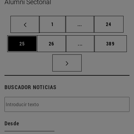
Alumni Sectorial
Página
Páginas intermedias Us
Página
1
...
24
Página
Página
Páginas intermedias U
Página
25
26
...
389
BUSCADOR NOTICIAS
Desde