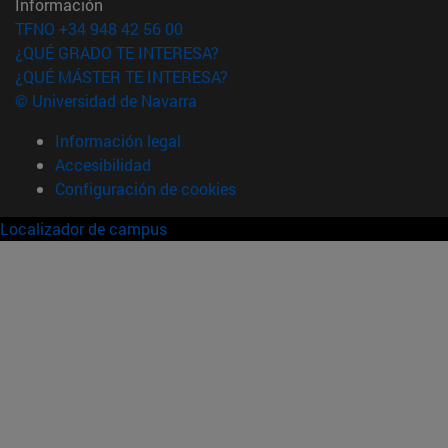
Información
TFNO +34 948 42 56 00
¿QUÉ GRADO TE INTERESA?
¿QUÉ MÁSTER TE INTERESA?
© Universidad de Navarra
Información legal
Accesibilidad
Configuración de cookies
Localizador de campus