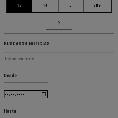
Página
Página
Páginas intermedias U
Página
13
14
...
389
BUSCADOR NOTICIAS
Desde
Hasta