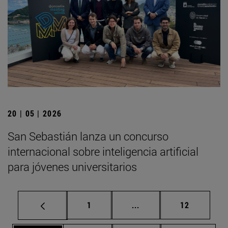
20 | 05 | 2026
San Sebastián lanza un concurso
internacional sobre inteligencia artificial
para jóvenes universitarios
Página
Páginas intermedias Us
Página
1
...
12