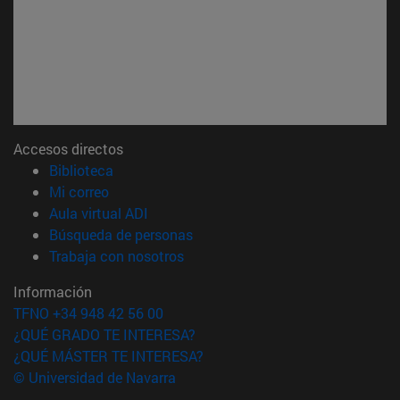
Accesos directos
(abre en nueva ventana)
Biblioteca
(abre en nueva ventana)
Mi correo
(abre en nueva ventana)
Aula virtual ADI
(abre en nueva ventana)
Búsqueda de personas
(abre en nueva ventana)
Trabaja con nosotros
Información
TFNO +34 948 42 56 00
¿QUÉ GRADO TE INTERESA?
¿QUÉ MÁSTER TE INTERESA?
© Universidad de Navarra