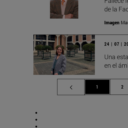
Fallece 
de la Fa
Imagen
Man
24 | 07 | 
Una esta
en el ámb
Página
Pá
1
2