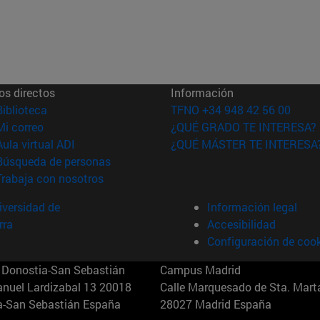
os directos
Información
(abre en nueva ventana)
Biblioteca
TFNO +34 948 42 56 00
(abre en nueva ventana)
Mi correo
¿QUÉ GRADO TE INTERESA?
(abre en nueva ventana)
Aula virtual ADI
¿QUÉ MÁSTER TE INTERESA
(abre en nueva ventana)
Búsqueda de personas
(abre en nueva ventana)
Trabaja con nosotros
versidad de
Información legal
rra
Accesibilidad
Configuración de coo
Donostia-San Sebastián
Campus Madrid
anuel Lardizabal 13 20018
Calle Marquesado de Sta. Marta
a-San Sebastián España
28027 Madrid España