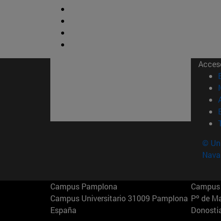
Acces
© Uni
Nava
Campus Pamplona
Campus 
Campus Universitario 31009 Pamplona
Pº de M
España
Donosti