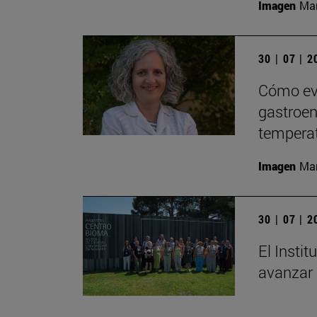
Imagen
Man
30 | 07 | 
Cómo evi
gastroent
tempera
Imagen
Man
30 | 07 | 
El Insti
avanzar 