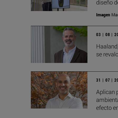
diseño d
Imagen
Man
03 | 08 | 
Haaland,
se reval
31 | 07 | 
Aplican 
ambienta
efecto e