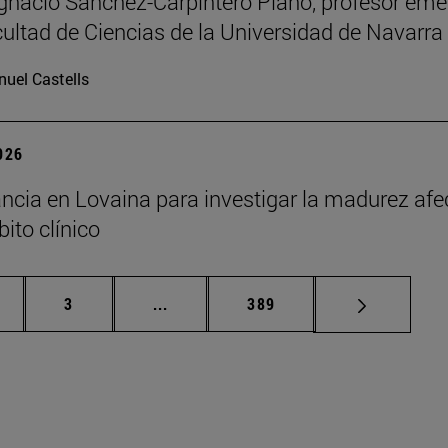
Ignacio Sánchez-Carpintero Plano, profesor emé
cultad de Ciencias de la Universidad de Navarra
uel Castells
2026
ncia en Lovaina para investigar la madurez afe
ito clínico
gina
Página
Páginas intermedias Use TAB para de
Página
3
...
389