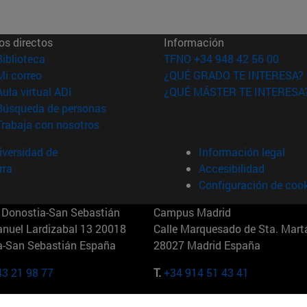
os directos
Información
(abre en nueva ventana)
Biblioteca
TFNO +34 948 42 56 00
(abre en nueva ventana)
Mi correo
¿QUÉ GRADO TE INTERESA?
(abre en nueva ventana)
Aula virtual ADI
¿QUÉ MÁSTER TE INTERESA
(abre en nueva ventana)
Búsqueda de personas
(abre en nueva ventana)
Trabaja con nosotros
versidad de
Información legal
rra
Accesibilidad
Configuración de coo
Donostia-San Sebastián
Campus Madrid
anuel Lardizabal 13 20018
Calle Marquesado de Sta. Marta
a-San Sebastián España
28027 Madrid España
43 21 98 77
T.
+34 914 51 43 41
Nueva York (IESE)
Campus Munich (IESE)