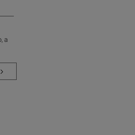
, a
 TAB para desplazarse.