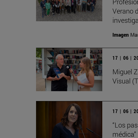
Profesio
Verano d
investig
Imagen
Man
17 | 06 | 
Miguel Zu
Visual (T
17 | 06 | 
“Los pasi
médica”