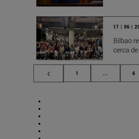
17 | 06 | 
Bilbao r
cerca de
Página
Páginas inte
Pá
1
...
6