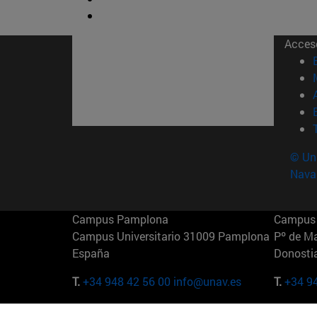
Acces
© Uni
Nava
Campus Pamplona
Campus 
Campus Universitario 31009 Pamplona
Pº de M
España
Donosti
T.
+34 948 42 56 00
info@unav.es
T.
+34 9
Campus Madrid (IESE)
Campus 