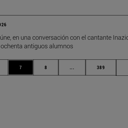
2026
eúne, en una conversación con el cantante Inazio
 ochenta antiguos alumnos
rmedias Use TAB para desplazarse.
gina
Página
Página
Páginas intermedias Use
Página
7
8
...
389