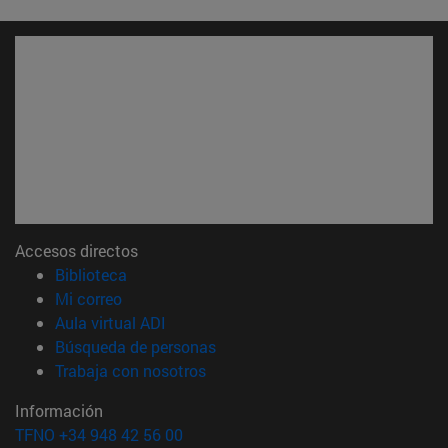
Accesos directos
(abre en nueva ventana)
Biblioteca
(abre en nueva ventana)
Mi correo
(abre en nueva ventana)
Aula virtual ADI
(abre en nueva ventana)
Búsqueda de personas
(abre en nueva ventana)
Trabaja con nosotros
Información
TFNO +34 948 42 56 00