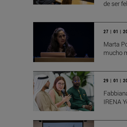
de ser fe
27 | 01 | 
Marta Po
mucho má
29 | 01 | 
Fabbiana
IRENA Y