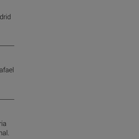
drid
afael
ria
nal.