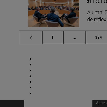
21 | 02 | 
Alumni S
de refle
Página
Páginas intermed
Págin
1
...
374
Acces