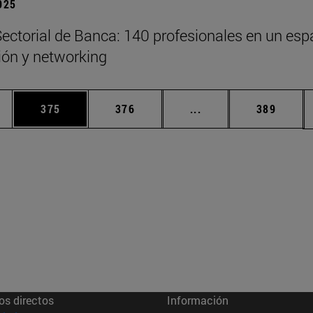
2025
ectorial de Banca: 140 profesionales en un esp
xión y networking
ias Use TAB para desplazarse.
a
Página
Página
Páginas intermedias 
Página
375
376
...
389
os directos
Información