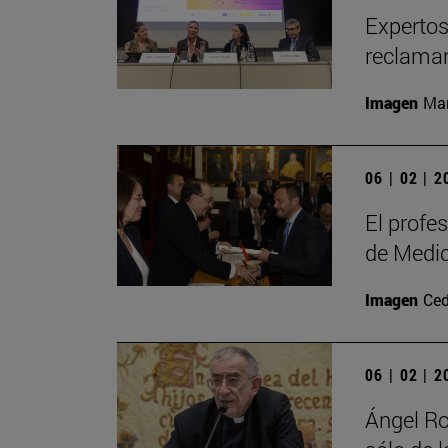
Expertos 
reclaman
Imagen
Man
06 | 02 | 
El profe
de Medi
Imagen
Ced
06 | 02 | 
Ángel Ro