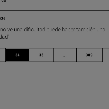
ida
2026
no ve una dificultad puede haber también una
dad"
edias Use TAB para desplazarse.
ina
Página
Página
Páginas intermedias Us
Página
34
35
...
389