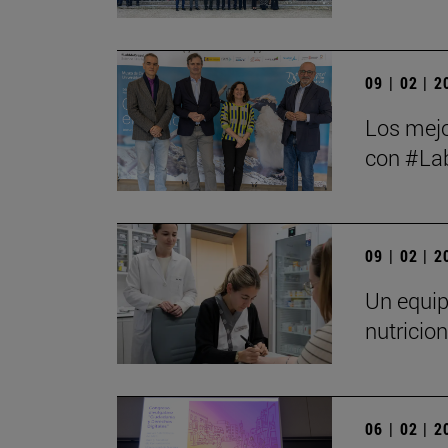
09 | 02 | 
Los mejo
con #Lab
09 | 02 | 
Un equip
nutricio
06 | 02 | 