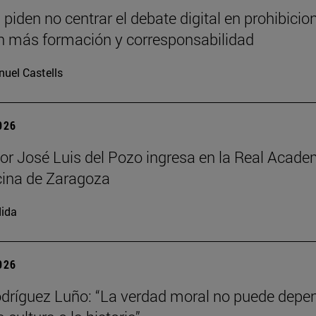
piden no centrar el debate digital en prohibicion
 más formación y corresponsabilidad
uel Castells
2026
sor José Luis del Pozo ingresa en la Real Acade
cina de Zaragoza
ida
2026
dríguez Luño: “La verdad moral no puede depe