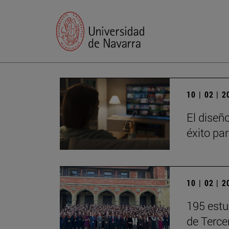
10 | 02 | 
El diseñ
éxito pa
10 | 02 | 
195 estu
de Terce