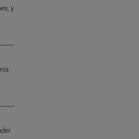
es, y
mia
nder