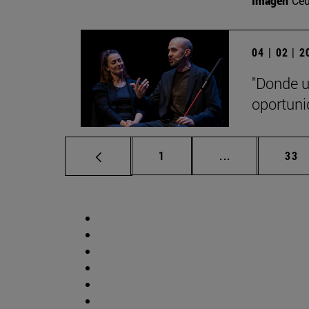
Imagen
Ced
04 | 02 | 
"Donde u
oportuni
Página
Páginas interm
Pág
1
...
33