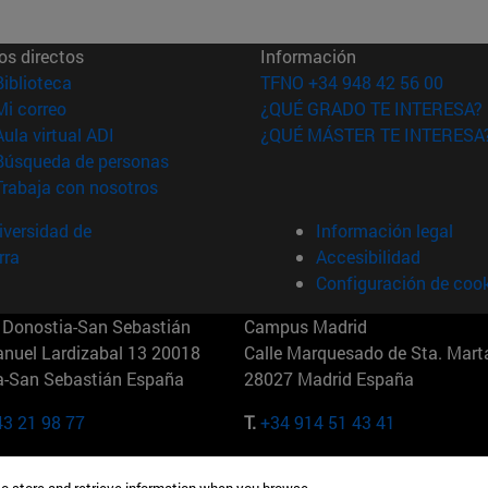
os directos
Información
(abre en nueva ventana)
Biblioteca
TFNO +34 948 42 56 00
(abre en nueva ventana)
Mi correo
¿QUÉ GRADO TE INTERESA?
(abre en nueva ventana)
Aula virtual ADI
¿QUÉ MÁSTER TE INTERESA
(abre en nueva ventana)
Búsqueda de personas
(abre en nueva ventana)
Trabaja con nosotros
versidad de
Información legal
rra
Accesibilidad
Configuración de coo
Donostia-San Sebastián
Campus Madrid
anuel Lardizabal 13 20018
Calle Marquesado de Sta. Marta
a-San Sebastián España
28027 Madrid España
43 21 98 77
T.
+34 914 51 43 41
Nueva York (IESE)
Campus Munich (IESE)