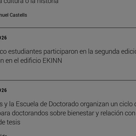
a cultura o la historia”
uel Castells
2026
nco estudiantes participaron en la segunda edic
on en el edificio EKINN
2026
y la Escuela de Doctorado organizan un ciclo 
 para doctorandos sobre bienestar y relación con
de tesis