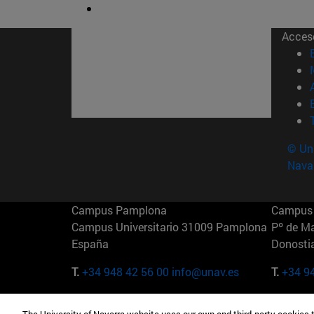
Acces
© Uni
Nava
Campus Pamplona
Campus 
Campus Universitario 31009 Pamplona
Pº de M
España
Donosti
T.
+34 948 42 56 00
info@unav.es
T.
+34 9
Campus Madrid (IESE)
Campus 