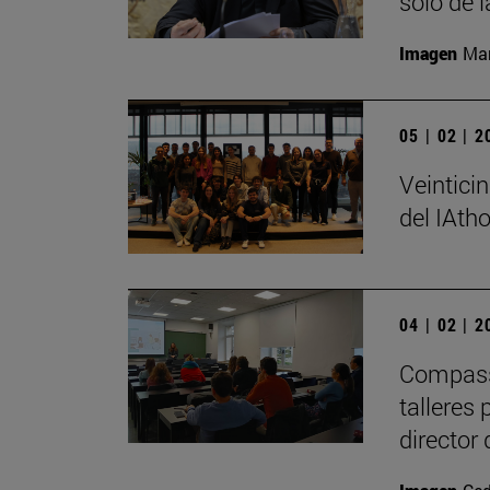
sólo de l
Imagen
Man
05 | 02 | 
Veintici
del IAth
04 | 02 | 
Compass 
talleres
director 