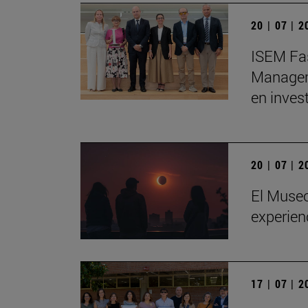
20 | 07 | 
ISEM Fas
Manageme
en inves
20 | 07 | 
El Museo
experienc
17 | 07 | 