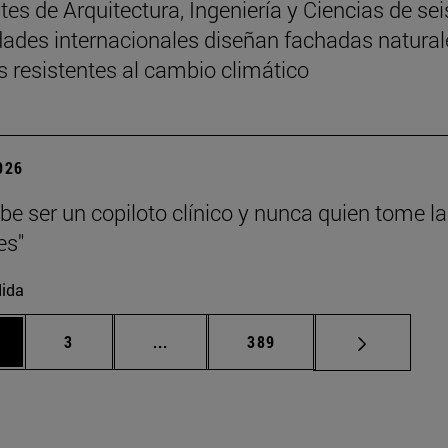
tes de Arquitectura, Ingeniería y Ciencias de sei
dades internacionales diseñan fachadas natural
s resistentes al cambio climático
2026
ebe ser un copiloto clínico y nunca quien tome l
es"
ida
gina
Página
Páginas intermedias Use TAB para de
Página
3
...
389