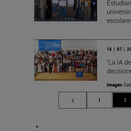
Estudian
universi
escolare
16 | 07 | 
"La IA d
decision
Imagen
Ced
Página
Pá
1
2