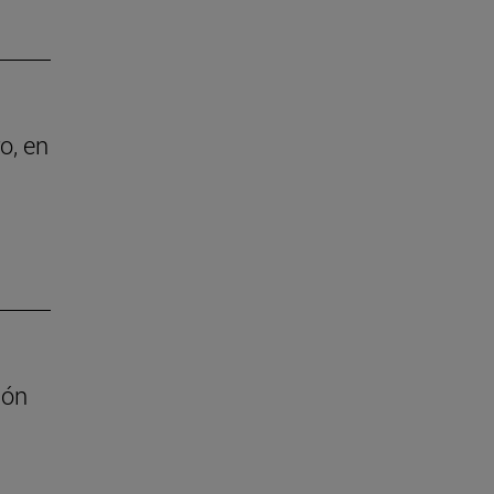
o, en
ión