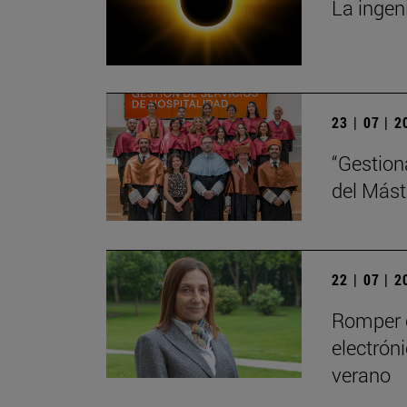
La ingeni
23 | 07 | 
“Gestion
del Mást
22 | 07 | 
Romper c
electrón
verano