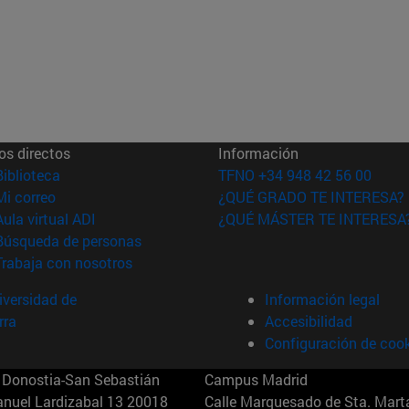
os directos
Información
(abre en nueva ventana)
Biblioteca
TFNO +34 948 42 56 00
(abre en nueva ventana)
Mi correo
¿QUÉ GRADO TE INTERESA?
(abre en nueva ventana)
Aula virtual ADI
¿QUÉ MÁSTER TE INTERESA
(abre en nueva ventana)
Búsqueda de personas
(abre en nueva ventana)
Trabaja con nosotros
versidad de
Información legal
rra
Accesibilidad
Configuración de coo
Donostia-San Sebastián
Campus Madrid
anuel Lardizabal 13 20018
Calle Marquesado de Sta. Marta