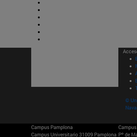
Acces
© Uni
Nava
Campus Pamplona
Campus 
Campus Universitario 31009 Pamplona
Pº de M