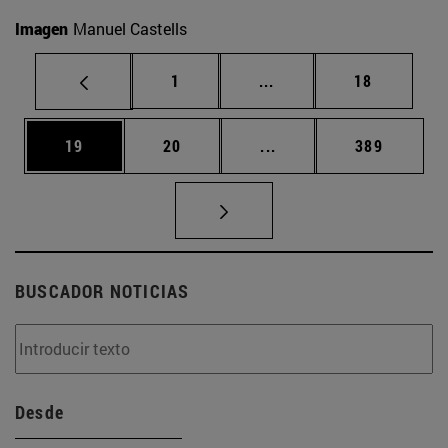
Imagen
Manuel Castells
Página
Páginas intermedias Us
Página
1
...
18
Página
Página
Páginas intermedias U
Página
19
20
...
389
BUSCADOR NOTICIAS
Desde