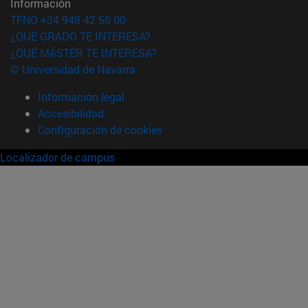
Información
TFNO +34 948 42 56 00
¿QUÉ GRADO TE INTERESA?
¿QUÉ MÁSTER TE INTERESA?
© Universidad de Navarra
Información legal
Accesibilidad
Configuración de cookies
Localizador de campus