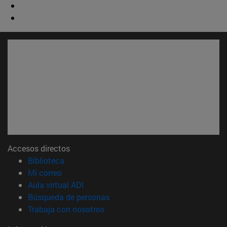
Accesos directos
(abre en nueva ventana)
Biblioteca
(abre en nueva ventana)
Mi correo
(abre en nueva ventana)
Aula virtual ADI
(abre en nueva ventana)
Búsqueda de personas
(abre en nueva ventana)
Trabaja con nosotros