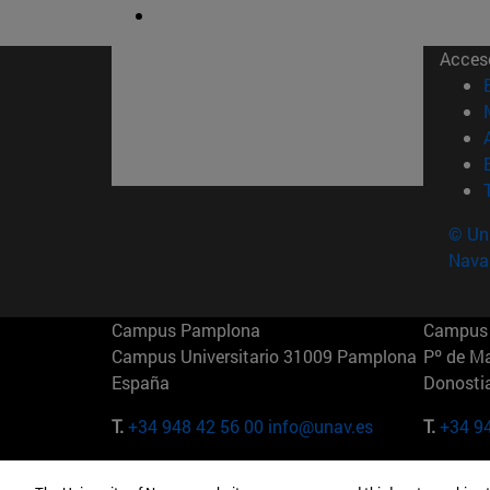
Acces
© Uni
Nava
Campus Pamplona
Campus 
Campus Universitario 31009 Pamplona
Pº de M
España
Donosti
T.
+34 948 42 56 00
info@unav.es
T.
+34 9
Campus Madrid (IESE)
Campus 