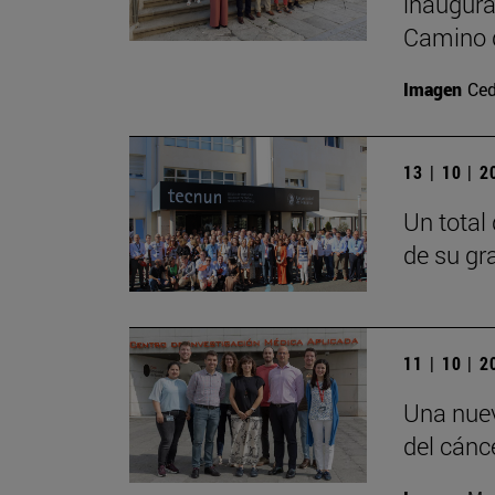
inaugura
Camino 
Imagen
Ced
13 | 10 | 
Un total
de su gr
11 | 10 | 
Una nuev
del cánc