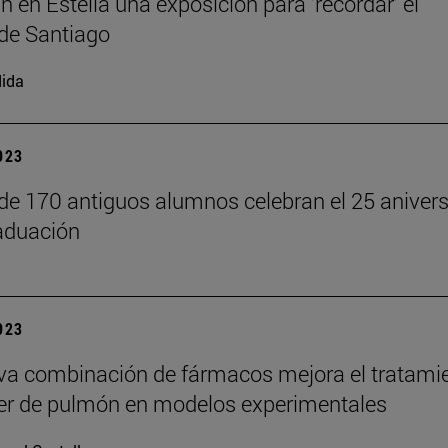
n en Estella una exposición para ‘recordar’ el
de Santiago
ida
2023
 de 170 antiguos alumnos celebran el 25 anivers
aduación
2023
a combinación de fármacos mejora el tratami
er de pulmón en modelos experimentales