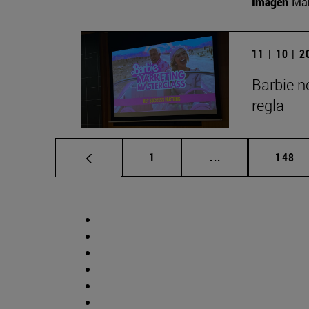
Imagen
Man
11 | 10 | 
Barbie n
regla
Página
Páginas intermed
Págin
1
...
148