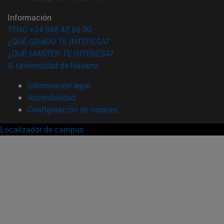
Información
TFNO +34 948 42 56 00
¿QUÉ GRADO TE INTERESA?
¿QUÉ MÁSTER TE INTERESA?
© Universidad de Navarra
Información legal
Accesibilidad
Configuración de cookies
Localizador de campus