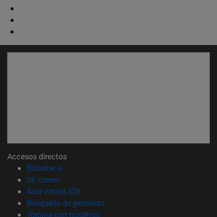
Accesos directos
(abre en nueva ventana)
Biblioteca
(abre en nueva ventana)
Mi correo
(abre en nueva ventana)
Aula virtual ADI
(abre en nueva ventana)
Búsqueda de personas
(abre en nueva ventana)
Trabaja con nosotros