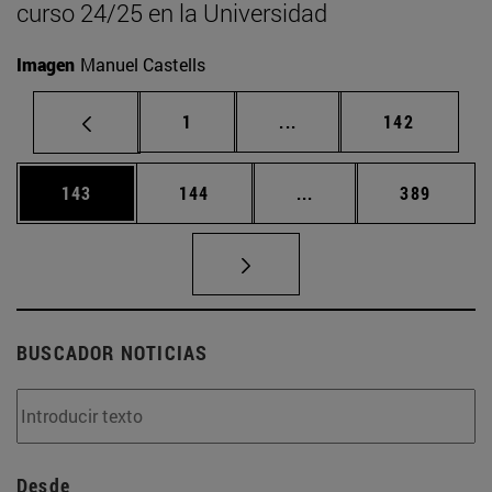
curso 24/25 en la Universidad
Imagen
Manuel Castells
Página
Páginas intermedias Us
Página
1
...
142
Página
Página
Páginas intermedias 
Página
143
144
...
389
BUSCADOR NOTICIAS
Desde