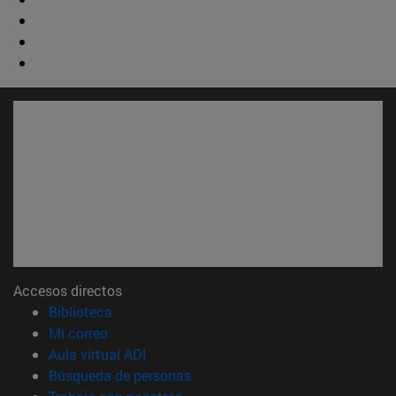
Accesos directos
(abre en nueva ventana)
Biblioteca
(abre en nueva ventana)
Mi correo
(abre en nueva ventana)
Aula virtual ADI
(abre en nueva ventana)
Búsqueda de personas
(abre en nueva ventana)