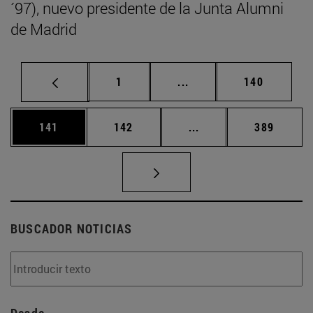
´97), nuevo presidente de la Junta Alumni
de Madrid
Página
Páginas intermedias Us
Página
1
...
140
Página
Página
Páginas intermedias 
Página
141
142
...
389
BUSCADOR NOTICIAS
Desde