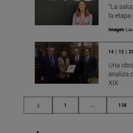
“La salu
la etapa 
Imagen
Lau
14 | 12 | 
Una obra
analiza 
XIX
Página
Páginas intermed
Págin
1
...
138