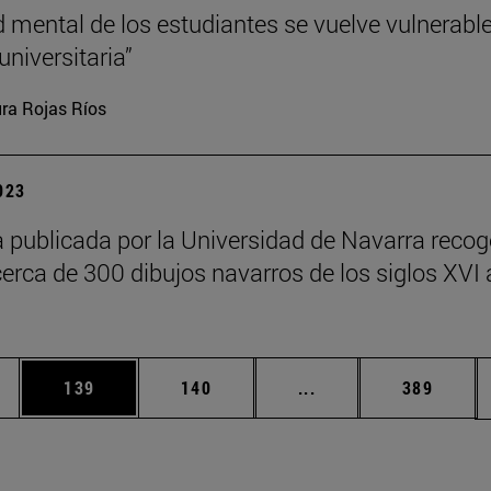
d mental de los estudiantes se vuelve vulnerabl
universitaria”
ra Rojas Ríos
2023
 publicada por la Universidad de Navarra recog
cerca de 300 dibujos navarros de los siglos XVI 
ias Use TAB para desplazarse.
a
Página
Página
Páginas intermedias 
Página
139
140
...
389