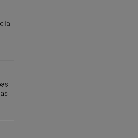
e la
pas
das