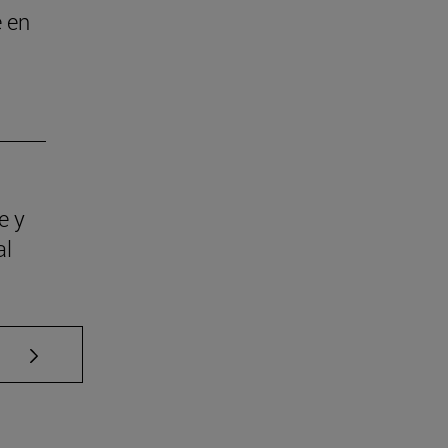
e en
e y
al
Use TAB para desplazarse.