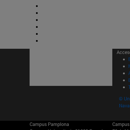
Acces
© Uni
Nava
Campus Pamplona
Campus 