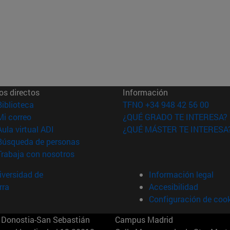
os directos
Información
(abre en nueva ventana)
Biblioteca
TFNO +34 948 42 56 00
(abre en nueva ventana)
Mi correo
¿QUÉ GRADO TE INTERESA?
(abre en nueva ventana)
Aula virtual ADI
¿QUÉ MÁSTER TE INTERESA
(abre en nueva ventana)
Búsqueda de personas
(abre en nueva ventana)
Trabaja con nosotros
versidad de
Información legal
rra
Accesibilidad
Configuración de coo
Donostia-San Sebastián
Campus Madrid