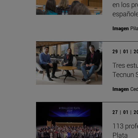
en los p
español
Imagen
Pil
29 | 01 | 
Tres est
Tecnun 
Imagen
Ced
27 | 01 | 
113 prof
Plata