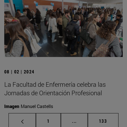
08 | 02 | 2024
La Facultad de Enfermería celebra las
Jornadas de Orientación Profesional
Imagen
Manuel Castells
Página
Páginas intermedias Us
Página
1
...
133