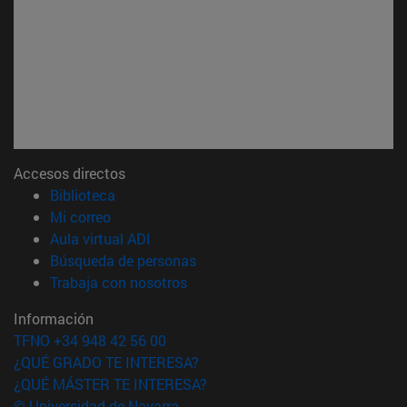
Accesos directos
(abre en nueva ventana)
Biblioteca
(abre en nueva ventana)
Mi correo
(abre en nueva ventana)
Aula virtual ADI
(abre en nueva ventana)
Búsqueda de personas
(abre en nueva ventana)
Trabaja con nosotros
Información
TFNO +34 948 42 56 00
¿QUÉ GRADO TE INTERESA?
¿QUÉ MÁSTER TE INTERESA?
© Universidad de Navarra