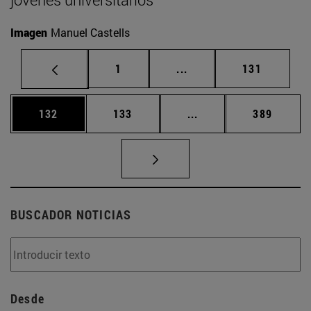
Imagen
Manuel Castells
Página
Páginas intermedias Us
Página
1
...
131
Página
Página
Páginas intermedias 
Página
132
133
...
389
BUSCADOR NOTICIAS
Desde