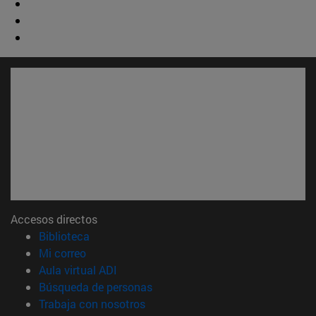
Accesos directos
(abre en nueva ventana)
Biblioteca
(abre en nueva ventana)
Mi correo
(abre en nueva ventana)
Aula virtual ADI
(abre en nueva ventana)
Búsqueda de personas
(abre en nueva ventana)
Trabaja con nosotros