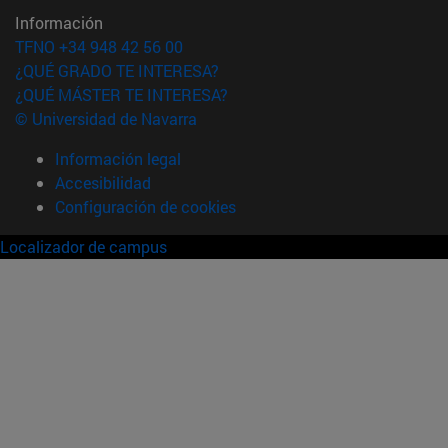
Información
TFNO +34 948 42 56 00
¿QUÉ GRADO TE INTERESA?
¿QUÉ MÁSTER TE INTERESA?
© Universidad de Navarra
Información legal
Accesibilidad
Configuración de cookies
Localizador de campus