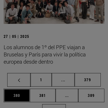
27 | 05 | 2025
Los alumnos de 1º del PPE viajan a
Bruselas y París para vivir la política
europea desde dentro
Página
Páginas intermedias Us
Página
1
...
379
Página
Página
Páginas intermedias 
Página
380
381
...
389