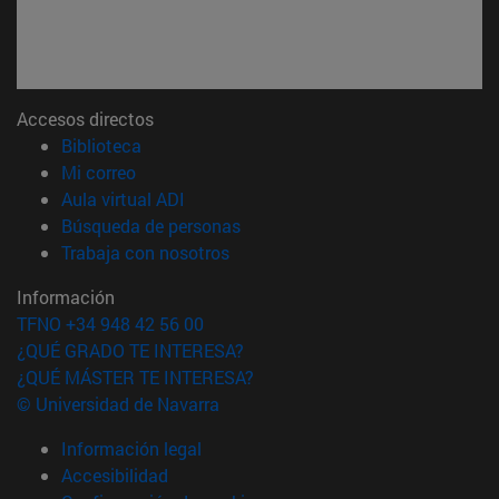
Accesos directos
(abre en nueva ventana)
Biblioteca
(abre en nueva ventana)
Mi correo
(abre en nueva ventana)
Aula virtual ADI
(abre en nueva ventana)
Búsqueda de personas
(abre en nueva ventana)
Trabaja con nosotros
Información
TFNO +34 948 42 56 00
¿QUÉ GRADO TE INTERESA?
¿QUÉ MÁSTER TE INTERESA?
© Universidad de Navarra
Información legal
Accesibilidad