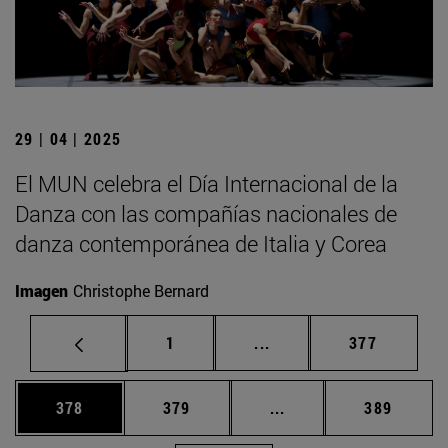
29 | 04 | 2025
El MUN celebra el Día Internacional de la
Danza con las compañías nacionales de
danza contemporánea de Italia y Corea
Imagen
Christophe Bernard
Página
Páginas intermedias Us
Página
1
...
377
Página
Página
Páginas intermedias 
Página
378
379
...
389