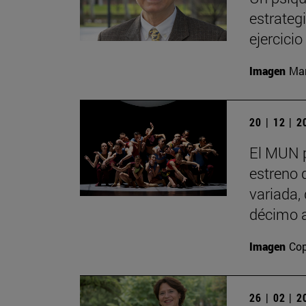
estrategi
ejercici
Imagen
Man
20 | 12 | 
El MUN 
estreno 
variada,
décimo a
Imagen
Cop
26 | 02 | 