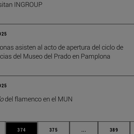
isitan INGROUP
2025
onas asisten al acto de apertura del ciclo de
cias del Museo del Prado en Pamplona
2025
o
del flamenco en el MUN
ias Use TAB para desplazarse.
a
Página
Página
Páginas intermedias 
Página
374
375
...
389