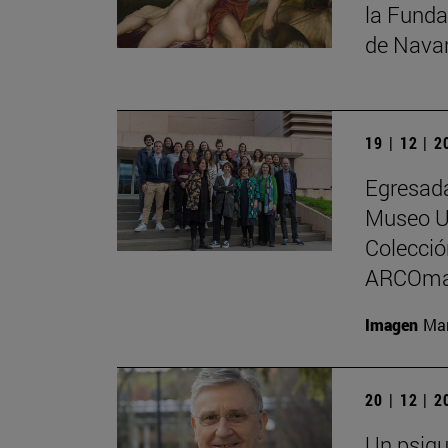
la Funda
de Nava
19 | 12 | 
Egresada
Museo Un
Colecci
ARCOma
Imagen
Man
20 | 12 | 
Un psiqu