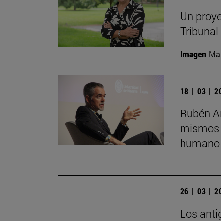
Un proye
Tribunal
Imagen
Man
18 | 03 | 
Rubén Ar
mismos s
humano 
26 | 03 | 
Los anti