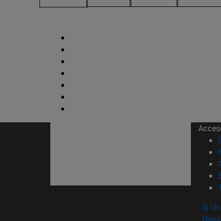
Acces
© Uni
Nava