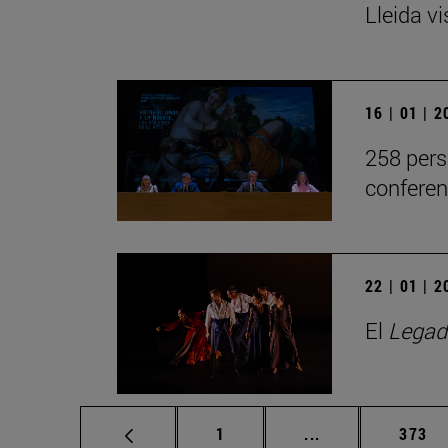
Lleida v
16 | 01 | 
258 pers
conferen
22 | 01 | 
El
Legad
Página
Páginas intermed
Págin
1
...
373