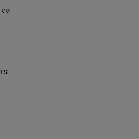
 del
 sí