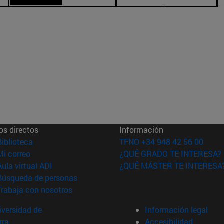
os directos
Información
(abre en nueva ventana)
Biblioteca
TFNO +34 948 42 56 00
(abre en nueva ventana)
Mi correo
¿QUÉ GRADO TE INTERESA?
(abre en nueva ventana)
Aula virtual ADI
¿QUÉ MÁSTER TE INTERESA
(abre en nueva ventana)
Búsqueda de personas
(abre en nueva ventana)
Trabaja con nosotros
versidad de
Información legal
rra
Accesibilidad