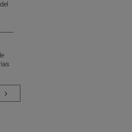
del
de
rias
e TAB para desplazarse.