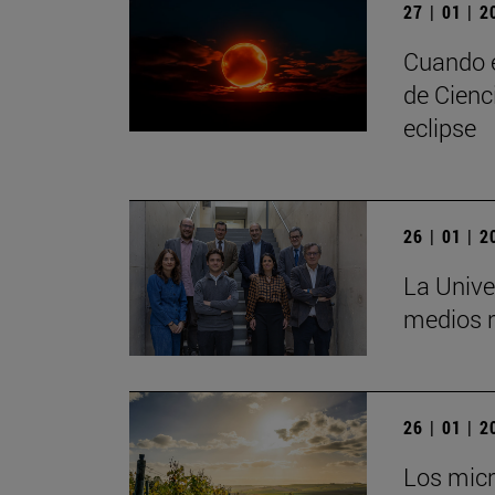
27 | 01 | 
Cuando e
de Cienc
eclipse
26 | 01 | 
La Unive
medios r
26 | 01 | 
Los micr