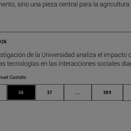
nto, sino una pieza central para la agricultura 
2026
stigación de la Universidad analiza el impacto 
as tecnologías en las interacciones sociales dia
uel Castells
edias Use TAB para desplazarse.
ina
Página
Página
Páginas intermedias Us
Página
36
37
...
389