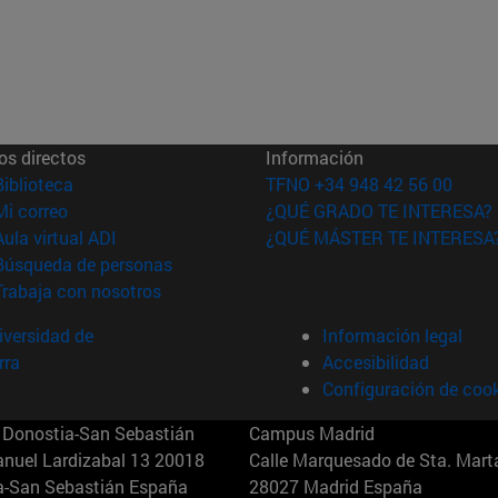
os directos
Información
(abre en nueva ventana)
Biblioteca
TFNO +34 948 42 56 00
(abre en nueva ventana)
Mi correo
¿QUÉ GRADO TE INTERESA?
(abre en nueva ventana)
Aula virtual ADI
¿QUÉ MÁSTER TE INTERESA
(abre en nueva ventana)
Búsqueda de personas
(abre en nueva ventana)
Trabaja con nosotros
versidad de
Información legal
rra
Accesibilidad
Configuración de coo
Donostia-San Sebastián
Campus Madrid
anuel Lardizabal 13 20018
Calle Marquesado de Sta. Marta
a-San Sebastián España
28027 Madrid España