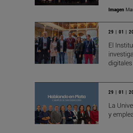
Imagen
Man
29 | 01 | 
El Insti
investig
digitales
29 | 01 | 
La Unive
y emple