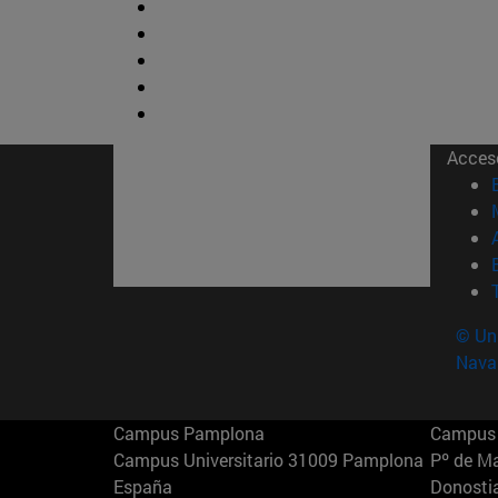
Acces
© Uni
Nava
Campus Pamplona
Campus 
Campus Universitario 31009 Pamplona
Pº de M
España
Donosti