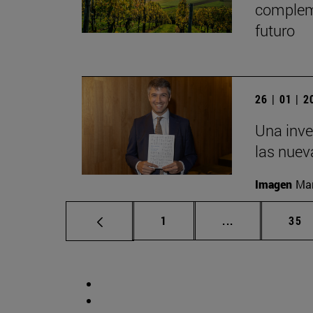
compleme
futuro
26 | 01 | 
Una inve
las nuev
Imagen
Man
Página
Páginas interm
Pág
1
...
35