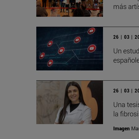
más artí
26 | 03 | 
Un estudi
españole
26 | 03 | 
Una tesi
la fibros
Imagen
Man