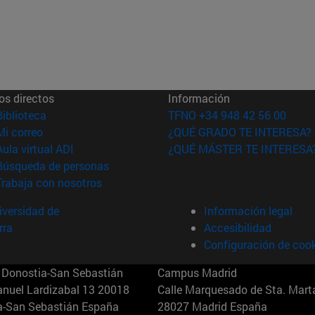
os directos
Información
(abre en nueva ventana)
Biblioteca
TFNO +34 948 42 56 00
(abre en nueva ventana)
Mi correo
¿QUÉ GRADO TE INTERESA?
(abre en nueva ventana)
Aula virtual ADI
¿QUÉ MÁSTER TE INTERESA
(abre en nueva ventana)
Búsqueda de personas
(abre en nueva ventana)
Trabaja con nosotros
versidad de
Información legal
rra
Accesibilidad
Configuración de coo
Donostia-San Sebastián
Campus Madrid
anuel Lardizabal 13 20018
Calle Marquesado de Sta. Marta
a-San Sebastián España
28027 Madrid España