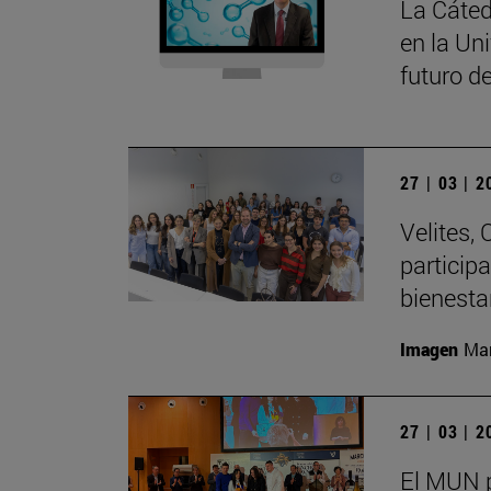
La Cáted
en la Un
futuro d
27 | 03 | 
Velites, 
particip
bienesta
Imagen
Man
27 | 03 | 
El MUN p