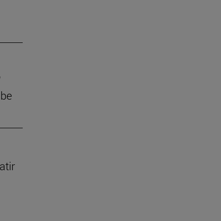
'
ube
atir