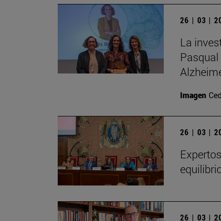
26 | 03 | 
La inves
Pasqual 
Alzheim
Imagen
Ced
26 | 03 | 
Expertos
equilibr
26 | 03 | 