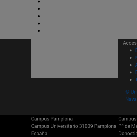
Acces
© Uni
Nava
Campus Pamplona
Campus 
Campus Universitario 31009 Pamplona
Pº de M
España
Donosti