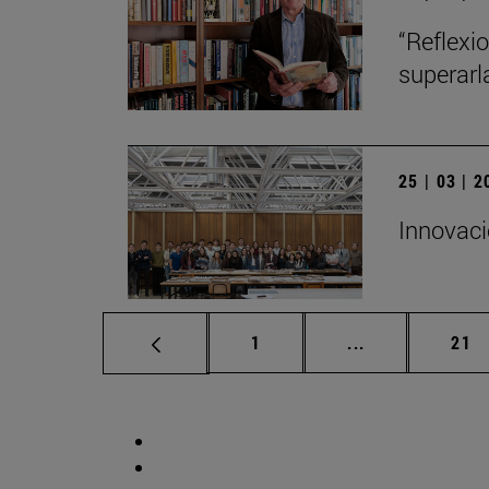
“Reflexi
superarl
25 | 03 | 
Innovaci
Página
Páginas interm
Pág
1
...
21