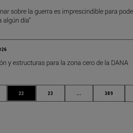
onar sobre la guerra es imprescindible para pode
a algún día”
2026
ón y estructuras para la zona cero de la DANA
edias Use TAB para desplazarse.
ina
Página
Página
Páginas intermedias Us
Página
22
23
...
389