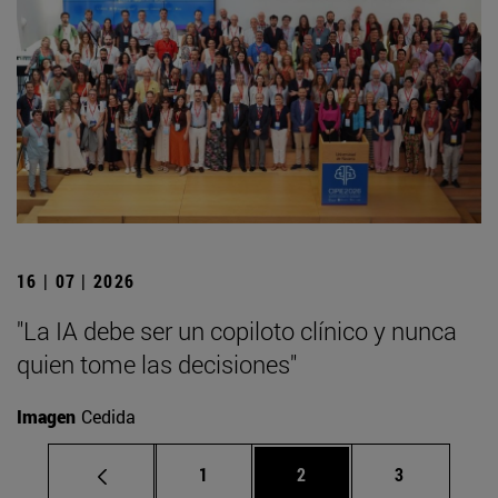
16 | 07 | 2026
"La IA debe ser un copiloto clínico y nunca
quien tome las decisiones"
Imagen
Cedida
Página
Página
Página
1
2
3