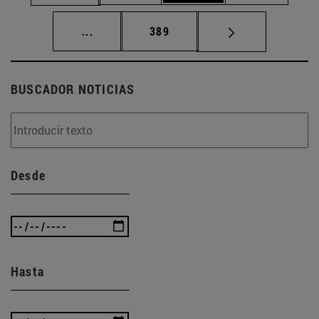
Páginas intermedias Use TAB para desplaz
Página
...
389
BUSCADOR NOTICIAS
Desde
Hasta