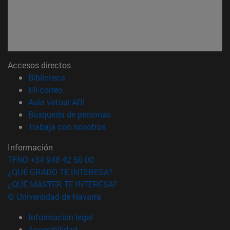
Accesos directos
(abre en nueva ventana)
Biblioteca
(abre en nueva ventana)
Mi correo
(abre en nueva ventana)
Aula virtual ADI
(abre en nueva ventana)
Búsqueda de personas
(abre en nueva ventana)
Trabaja con nosotros
Información
TFNO +34 948 42 56 00
¿QUÉ GRADO TE INTERESA?
¿QUÉ MÁSTER TE INTERESA?
© Universidad de Navarra
Información legal
Accesibilidad