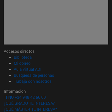
Accesos directos
(abre en nueva ventana)
Biblioteca
(abre en nueva ventana)
Mi correo
(abre en nueva ventana)
Aula virtual ADI
(abre en nueva ventana)
Búsqueda de personas
(abre en nueva ventana)
Trabaja con nosotros
Información
TFNO +34 948 42 56 00
¿QUÉ GRADO TE INTERESA?
¿QUÉ MÁSTER TE INTERESA?