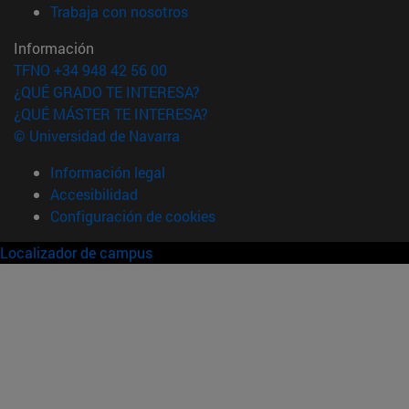
(abre en nueva ventana)
Trabaja con nosotros
Información
TFNO +34 948 42 56 00
¿QUÉ GRADO TE INTERESA?
¿QUÉ MÁSTER TE INTERESA?
© Universidad de Navarra
Información legal
Accesibilidad
Configuración de cookies
Localizador de campus