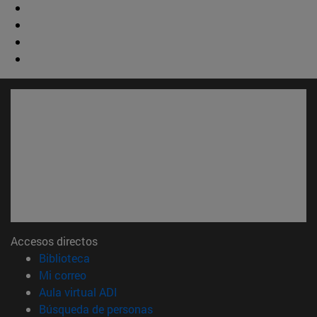
Accesos directos
(abre en nueva ventana)
Biblioteca
(abre en nueva ventana)
Mi correo
(abre en nueva ventana)
Aula virtual ADI
(abre en nueva ventana)
Búsqueda de personas