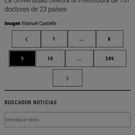
doctores de 23 países
Imagen
Manuel Castells
Página
Páginas intermedias U
Página
1
...
8
Página
Página
Páginas intermedias Us
Página
9
10
...
389
BUSCADOR NOTICIAS