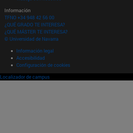
Información
TFNO +34 948 42 56 00
¿QUÉ GRADO TE INTERESA?
¿QUÉ MÁSTER TE INTERESA?
© Universidad de Navarra
Información legal
Accesibilidad
Configuración de cookies
Localizador de campus