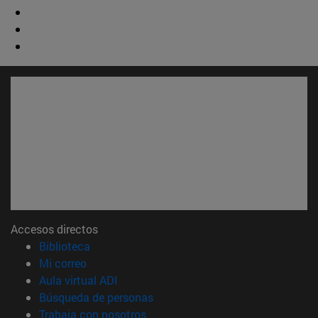
Accesos directos
(abre en nueva ventana)
Biblioteca
(abre en nueva ventana)
Mi correo
(abre en nueva ventana)
Aula virtual ADI
(abre en nueva ventana)
Búsqueda de personas
(abre en nueva ventana)
Trabaja con nosotros