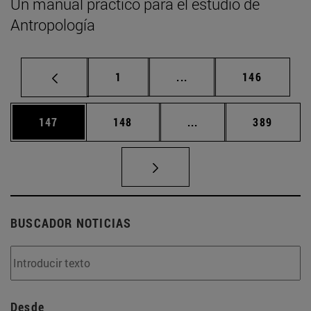
Un manual práctico para el estudio de
Antropología
Página
Páginas intermedias Us
Página
1
...
146
Página
Página
Páginas intermedias 
Página
147
148
...
389
BUSCADOR NOTICIAS
Desde