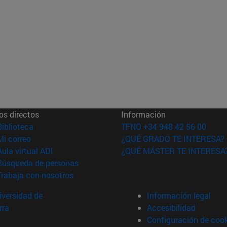
os directos
Información
(abre en nueva ventana)
Biblioteca
TFNO +34 948 42 56 00
(abre en nueva ventana)
Mi correo
¿QUÉ GRADO TE INTERESA?
(abre en nueva ventana)
Aula virtual ADI
¿QUÉ MÁSTER TE INTERESA
(abre en nueva ventana)
Búsqueda de personas
(abre en nueva ventana)
Trabaja con nosotros
versidad de
Información legal
rra
Accesibilidad
Configuración de coo