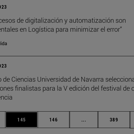
2023
cesos de digitalización y automatización son
tales en Logística para minimizar el error”
ida
2023
 de Ciencias Universidad de Navarra seleccion
nes finalistas para la V edición del festival de 
encia
ias Use TAB para desplazarse.
a
Página
Página
Páginas intermedias 
Página
145
146
...
389