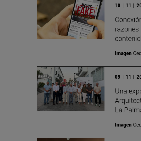
10 | 11 | 
Conexión
razones 
contenid
Imagen
Ced
09 | 11 | 
Una expo
Arquitec
La Palm
Imagen
Ced