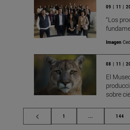
09 | 11 | 
“Los pro
fundamen
Imagen
Ced
08 | 11 | 
El Museo
produccio
sobre ci
Página
Páginas intermed
Págin
1
...
144