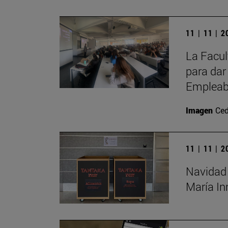
11 | 11 | 
La Facul
para dar
Empleab
Imagen
Ced
11 | 11 | 
Navidad 
María I