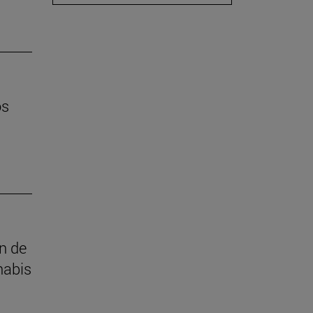
os
ón de
nabis