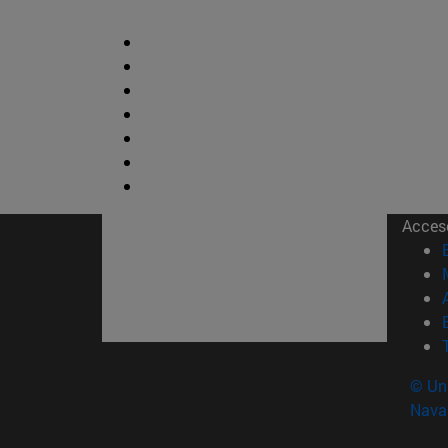
Acces
© Uni
Nava