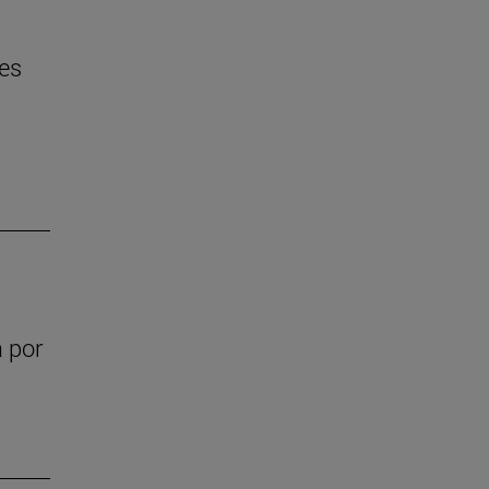
res
a por