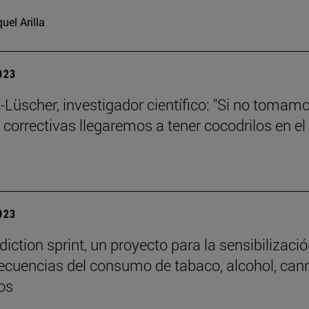
uel Arilla
2023
-Lüscher, investigador científico: "Si no tomam
correctivas llegaremos a tener cocodrilos en el
2023
iction sprint, un proyecto para la sensibilizaci
ecuencias del consumo de tabaco, alcohol, can
os