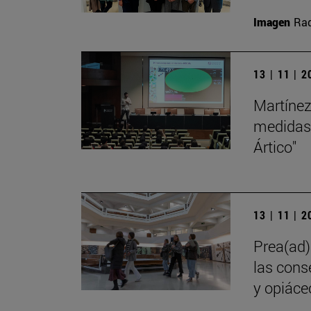
Imagen
Raq
13 | 11 | 
Martínez
medidas 
Ártico"
13 | 11 | 
Prea(ad)d
las cons
y opiáce