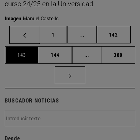
curso 24/25 en la Universidad
Imagen
Manuel Castells
Página
Páginas intermedias Us
Página
1
...
142
Página
Página
Páginas intermedias 
Página
143
144
...
389
BUSCADOR NOTICIAS
Desde