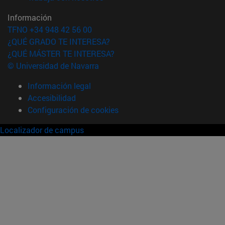
Información
TFNO +34 948 42 56 00
¿QUÉ GRADO TE INTERESA?
¿QUÉ MÁSTER TE INTERESA?
© Universidad de Navarra
Información legal
Accesibilidad
Configuración de cookies
Localizador de campus