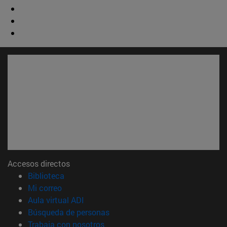
Accesos directos
(abre en nueva ventana)
Biblioteca
(abre en nueva ventana)
Mi correo
(abre en nueva ventana)
Aula virtual ADI
(abre en nueva ventana)
Búsqueda de personas
(abre en nueva ventana)
Trabaja con nosotros