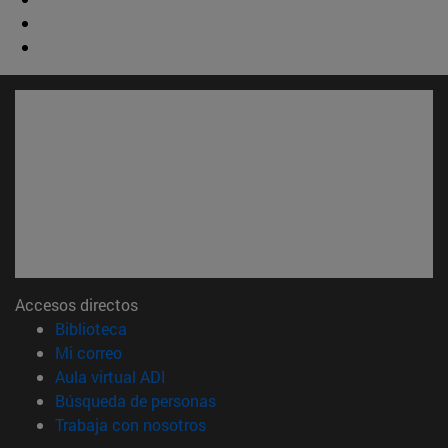
Accesos directos
(abre en nueva ventana)
Biblioteca
(abre en nueva ventana)
Mi correo
(abre en nueva ventana)
Aula virtual ADI
(abre en nueva ventana)
Búsqueda de personas
(abre en nueva ventana)
Trabaja con nosotros