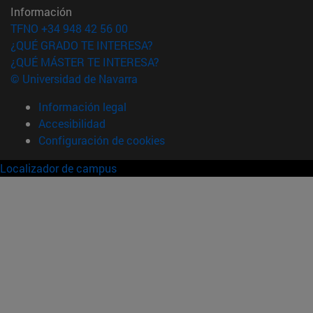
Información
TFNO +34 948 42 56 00
¿QUÉ GRADO TE INTERESA?
¿QUÉ MÁSTER TE INTERESA?
© Universidad de Navarra
Información legal
Accesibilidad
Configuración de cookies
Localizador de campus