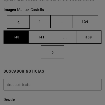
Imagen
Manuel Castells
Página
Páginas intermedias Us
Página
1
...
139
Página
Página
Páginas intermedias 
Página
140
141
...
389
BUSCADOR NOTICIAS
Desde