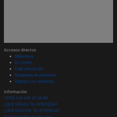
Accesos directos
(abre en nueva ventana)
Biblioteca
(abre en nueva ventana)
Mi correo
(abre en nueva ventana)
Aula virtual ADI
(abre en nueva ventana)
Búsqueda de personas
(abre en nueva ventana)
Trabaja con nosotros
Información
TFNO +34 948 42 56 00
¿QUÉ GRADO TE INTERESA?
¿QUÉ MÁSTER TE INTERESA?
© Universidad de Navarra