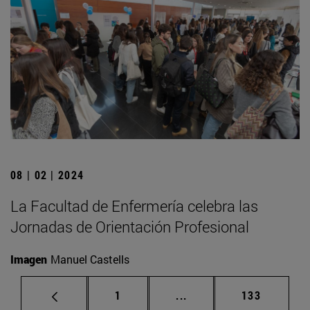
08 | 02 | 2024
La Facultad de Enfermería celebra las
Jornadas de Orientación Profesional
Imagen
Manuel Castells
Página
Páginas intermedias Us
Página
1
...
133