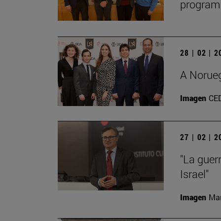
programa
28 | 02 | 
A Norueg
Imagen
CE
27 | 02 | 
"La guer
Israel"
Imagen
Man