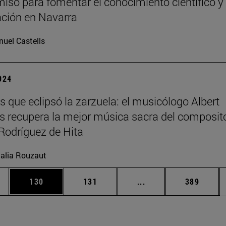
so para fomentar el conocimiento científico y 
ación en Navarra
uel Castells
2024
s que eclipsó la zarzuela: el musicólogo Albert
 recupera la mejor música sacra del composit
Rodríguez de Hita
alia Rouzaut
ias Use TAB para desplazarse.
a
Página
Página
Páginas intermedias 
Página
130
131
...
389