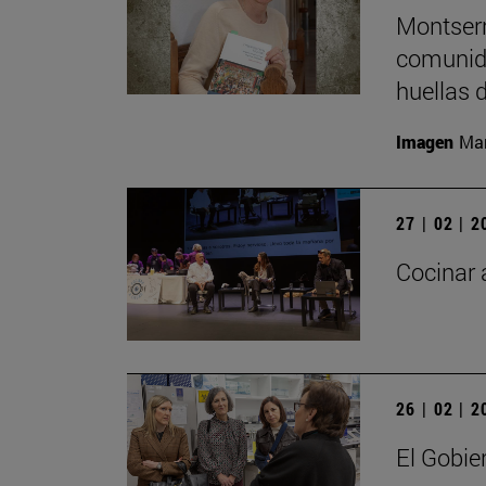
Montserr
comunida
huellas 
Imagen
Man
27 | 02 | 
Cocinar 
26 | 02 | 
El Gobie