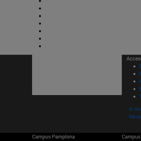
Acces
© Uni
Nava
Campus Pamplona
Campus 