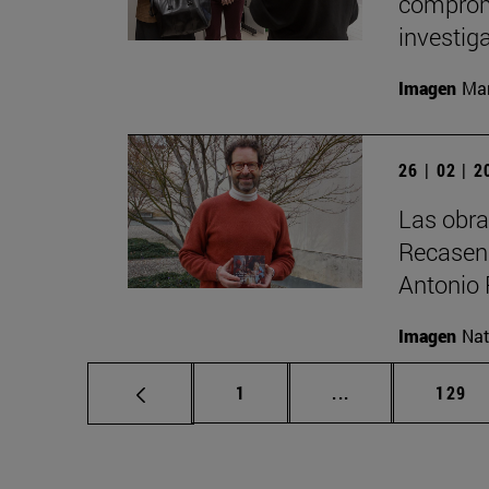
compromi
investig
Imagen
Man
26 | 02 | 
Las obra
Recasens
Antonio 
Imagen
Nat
Página
Páginas intermed
Págin
1
...
129