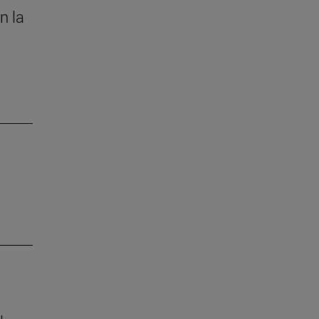
n la
s