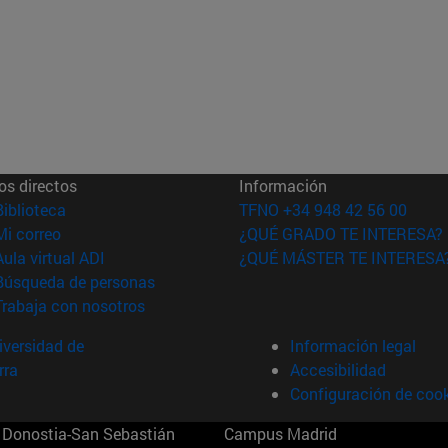
os directos
Información
(abre en nueva ventana)
Biblioteca
TFNO +34 948 42 56 00
(abre en nueva ventana)
Mi correo
¿QUÉ GRADO TE INTERESA?
(abre en nueva ventana)
Aula virtual ADI
¿QUÉ MÁSTER TE INTERESA
(abre en nueva ventana)
Búsqueda de personas
(abre en nueva ventana)
Trabaja con nosotros
versidad de
Información legal
rra
Accesibilidad
Configuración de coo
Donostia-San Sebastián
Campus Madrid