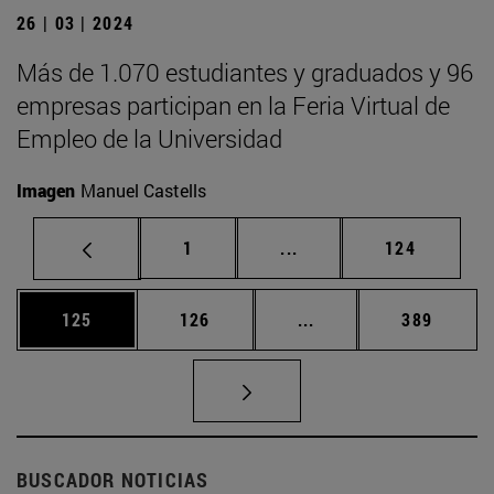
26 | 03 | 2024
Más de 1.070 estudiantes y graduados y 96
empresas participan en la Feria Virtual de
Empleo de la Universidad
Imagen
Manuel Castells
Página
Páginas intermedias Us
Página
1
...
124
Página
Página
Páginas intermedias 
Página
125
126
...
389
BUSCADOR NOTICIAS